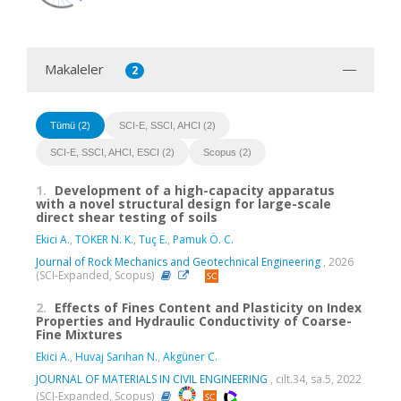
Makaleler
2
Tümü (2)
SCI-E, SSCI, AHCI (2)
SCI-E, SSCI, AHCI, ESCI (2)
Scopus (2)
1.
Development of a high-capacity apparatus
with a novel structural design for large-scale
direct shear testing of soils
Ekici A.
,
TOKER N. K.
,
Tuç E.
,
Pamuk Ö. C.
Journal of Rock Mechanics and Geotechnical Engineering
, 2026
(SCI-Expanded, Scopus)
2.
Effects of Fines Content and Plasticity on Index
Properties and Hydraulic Conductivity of Coarse-
Fine Mixtures
Ekici A.
,
Huvaj Sarıhan N.
,
Akgüner C.
JOURNAL OF MATERIALS IN CIVIL ENGINEERING
, cilt.34, sa.5, 2022
(SCI-Expanded, Scopus)