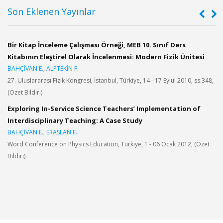
Son Eklenen Yayınlar
Bir Kitap İnceleme Çalışması Örneği, MEB 10. Sınıf Ders
F
Kitabının Eleştirel Olarak İncelenmesi: Modern Fizik Ünitesi
U
BAHÇİVAN E.
,
ALPTEKİN F.
Ç
27. Uluslararası Fizik Kongresi, İstanbul, Türkiye, 14 - 17 Eylül 2010, ss.348,
A
(Özet Bildiri)
1
E
Exploring In-Service Science Teachers’ Implementation of
Interdisciplinary Teaching: A Case Study
L
BAHÇİVAN E.
,
ERASLAN F.
K
Word Conference on Physics Education, Türkiye, 1 - 06 Ocak 2012, (Özet
E
Bildiri)
D
1
2