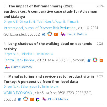
5.
The impact of Kahramanmaraş (2023)
2024
earthquakes: A comparative case study for Adıyaman
and Malatya
Dinçer A. E.
,
Dinçer N. N.
,
Tekin Koru A.
,
Yaşar B.
,
Yılmaz Z.
International Journal of Disaster Risk Reduction
, cilt.110, 2024
PlumX Metrics
(SCI-Expanded, Scopus)
6.
Long shadows of the walking dead on economic
2023
activity
Dinçer N. N.
,
Pektekin P.
,
Tekin Koru A.
Central Bank Review
, cilt.23, sa.4, 2023 (ESCI, Scopus)
PlumX Metrics
7.
Manufacturing and service-sector productivity in
2022
Turkey: A perspective from firm-level data
Dinçer N. N.
,
Eichengreen B.
,
Tekin Koru A.
WORLD ECONOMY
, cilt.45, sa.9, ss.2698-2723, 2022 (SSCI,
PlumX Metrics
Scopus)