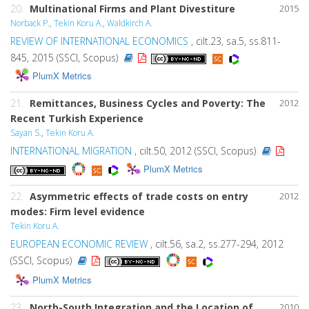
20.
Multinational Firms and Plant Divestiture
2015
Norback P.
,
Tekin Koru A.
,
Waldkirch A.
REVIEW OF INTERNATIONAL ECONOMICS
, cilt.23, sa.5, ss.811-
845, 2015 (SSCI, Scopus)
PlumX Metrics
21.
Remittances, Business Cycles and Poverty: The
2012
Recent Turkish Experience
Sayan S.
,
Tekin Koru A.
INTERNATIONAL MIGRATION
, cilt.50, 2012 (SSCI, Scopus)
PlumX Metrics
22.
Asymmetric effects of trade costs on entry
2012
modes: Firm level evidence
Tekin Koru A.
EUROPEAN ECONOMIC REVIEW
, cilt.56, sa.2, ss.277-294, 2012
(SSCI, Scopus)
PlumX Metrics
23.
North-South Integration and the Location of
2010