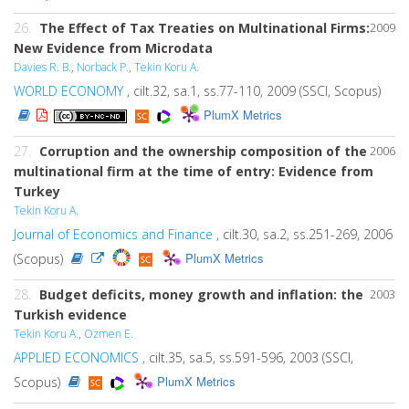
26.
The Effect of Tax Treaties on Multinational Firms:
2009
New Evidence from Microdata
Davies R. B.
,
Norback P.
,
Tekin Koru A.
WORLD ECONOMY
, cilt.32, sa.1, ss.77-110, 2009 (SSCI, Scopus)
PlumX Metrics
27.
Corruption and the ownership composition of the
2006
multinational firm at the time of entry: Evidence from
Turkey
Tekin Koru A.
Journal of Economics and Finance
, cilt.30, sa.2, ss.251-269, 2006
PlumX Metrics
(Scopus)
28.
Budget deficits, money growth and inflation: the
2003
Turkish evidence
Tekin Koru A.
,
Ozmen E.
APPLIED ECONOMICS
, cilt.35, sa.5, ss.591-596, 2003 (SSCI,
PlumX Metrics
Scopus)