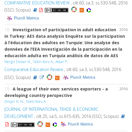
COMPARATIVE EDUCATION REVIEW
, cilt.60, sa.3, ss.530-548, 2016
(SSCI, Scopus)
PlumX Metrics
18.
Investigation of participation in adult education
2016
in Turkey: AES data analysis Enquête sur la participation
à l’éducation des adultes en Turquie: Une analyse des
données de l’EEA Investigación de la participación en la
educación adulta en Turquía análisis de datos de AES
Nergiz Dincer N.
,
Tekin Koru A.
,
Askar P.
Comparative Education Review
, cilt.60, sa.3, ss.530-548, 2016
PlumX Metrics
(SSCI, Scopus)
19.
A league of their own: services exporters - a
2016
developing country perspective
Dinçer N. N.
,
Tekin Koru A.
JOURNAL OF INTERNATIONAL TRADE & ECONOMIC
DEVELOPMENT
, cilt.25, sa.5, ss.615-635, 2016 (SSCI, Scopus)
PlumX Metrics