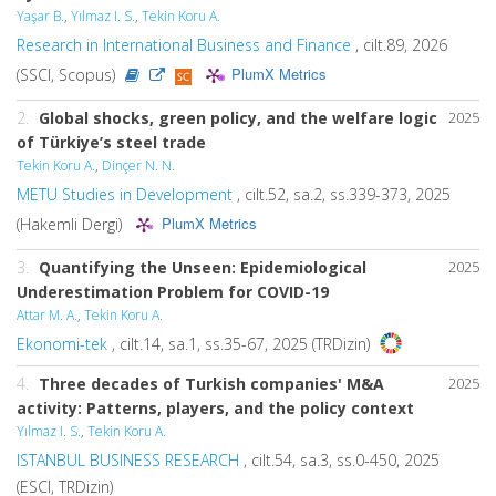
Yaşar B.
,
Yılmaz I. S.
,
Tekin Koru A.
Research in International Business and Finance
, cilt.89, 2026
PlumX Metrics
(SSCI, Scopus)
2.
Global shocks, green policy, and the welfare logic
2025
of Türkiye’s steel trade
Tekin Koru A.
,
Dinçer N. N.
METU Studies in Development
, cilt.52, sa.2, ss.339-373, 2025
PlumX Metrics
(Hakemli Dergi)
3.
Quantifying the Unseen: Epidemiological
2025
Underestimation Problem for COVID-19
Attar M. A.
,
Tekin Koru A.
Ekonomi-tek
, cilt.14, sa.1, ss.35-67, 2025 (TRDizin)
4.
Three decades of Turkish companies' M&A
2025
activity: Patterns, players, and the policy context
Yılmaz I. S.
,
Tekin Koru A.
ISTANBUL BUSINESS RESEARCH
, cilt.54, sa.3, ss.0-450, 2025
(ESCI, TRDizin)