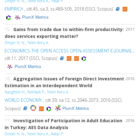
Dinçer N. N.
,
Tekin Koru A.
,
Yasar P.
EMPIRICA
, cilt.45, sa.3, ss.489-505, 2018 (SSCI, Scopus)
PlumX Metrics
15.
Gains from trade due to within-firm productivity:
2017
does services exporting matter?
Dinçer N. N.
,
Tekin Koru A.
ECONOMICS-THE OPEN ACCESS OPEN-ASSESSMENT E-JOURNAL
,
cilt.11, 2017 (SSCI, Scopus)
PlumX Metrics
16.
Aggregation Issues of Foreign Direct Investment
2016
Estimation in an Interdependent World
Naughton H.
,
Norback P.
,
Tekin Koru A.
WORLD ECONOMY
, cilt.39, sa.12, ss.2046-2073, 2016 (SSCI,
PlumX Metrics
Scopus)
17.
Investigation of Participation in Adult Education
2016
in Turkey: AES Data Analysis
Dincer N. N.
,
Tekin Koru A.
,
Askar P.