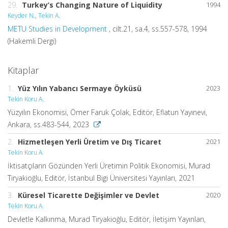
29.
Turkey’s Changing Nature of Liquidity
1994
Keyder N.
,
Tekin A.
METU Studies in Development
, cilt.21, sa.4, ss.557-578, 1994
(Hakemli Dergi)
Kitaplar
1.
Yüz Yılın Yabancı Sermaye Öyküsü
2023
Tekin Koru A.
Yüzyılın Ekonomisi, Ömer Faruk Çolak, Editör, Eflatun Yayınevi,
Ankara, ss.483-544, 2023
2.
Hizmetleşen Yerli Üretim ve Dış Ticaret
2021
Tekin Koru A.
İktisatçıların Gözünden Yerli Üretimin Politik Ekonomisi, Murad
Tiryakioğlu, Editör, İstanbul Bigi Üniversitesi Yayınları, 2021
3.
Küresel Ticarette Değişimler ve Devlet
2020
Tekin Koru A.
Devletle Kalkınma, Murad Tiryakioğlu, Editör, İletişim Yayınları,