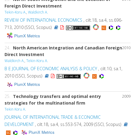
Foreign Direct Investment
Tekin-Koru A.
,
Waldkirch A.
REVIEW OF INTERNATIONAL ECONOMICS
, cilt.18, sa.4, ss.696-
713, 2010 (SSCI, Scopus)
PlumX Metrics
24.
North American Integration and Canadian Foreign
2010
Direct Investment
Waldkirch A.
,
Tekin-Koru A.
B E JOURNAL OF ECONOMIC ANALYSIS & POLICY
, cilt.10, sa.1,
2010 (SSCI, Scopus)
PlumX Metrics
25.
Technology transfers and optimal entry
2009
strategies for the multinational firm
Tekin Koru A.
JOURNAL OF INTERNATIONAL TRADE & ECONOMIC
DEVELOPMENT
, cilt.18, sa.4, ss.553-574, 2009 (SSCI, Scopus)
PlumX Metrics