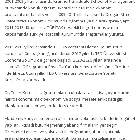
2001-2003 yılları arasında Krannert Graduate School of Management
bünyesinde konuk öğretim üyesi olarak MBA ve ekonomi
programlarında ders verdi. 2003-2011 yılları arasında Oregon State
Üniversitesi Ekonomi Bölümü’nde öğretim üyesi olarak görev yaptı.
2011-2012 döneminde TÜBİTAK destekli bir geri dönüş bursu
kapsamında Türkiye İstatistik Kurumu’nda araştırmalar yürüttü.
2012-2016 yılları arasında TED Üniversitesi İşletme Bölümü’nün
kurucu bölüm başkanlığını üstlendi. 2017 yılında TED Üniversitesi
Ekonomi Bölümü'de göreve başladı. 2023-2026 yılları arasında
Lisansüstü Programlar Enstitüsü’nün kurumsal dönüşüm sürecine
liderlik etti. Uzun yıllar TED Üniversitesi Senatosu ve Yönetim
Kurulu’nda görev aldı.
Dr. Tekin-Koru, çalıştığı kurumlarda uluslararası iktisat, oyun kuramı,
mikroekonomi, makroekonomi ve sosyal meseleler iktisadı gibi
alanlarda farklı düzeylerde dersler verdi.
Akademik kariyerinin erken döneminde çokuluslu şirketlerin örgütsel
yapıları, iktisadi bütünleşmenin yabancı firmaların yer seçimi
üzerindeki etkileri ve yolsuzluk ile doğrudan yabancı yatırımlar
arasındaki etkileşim üzerine çalıştı. Daha sonraki çalışmalarında