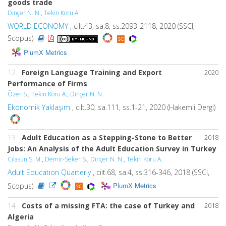
goods trade
Dinçer N. N.
,
Tekin Koru A.
WORLD ECONOMY
, cilt.43, sa.8, ss.2093-2118, 2020 (SSCI,
Scopus)
PlumX Metrics
12.
Foreign Language Training and Export
2020
Performance of Firms
Özer S.
,
Tekin Koru A.
,
Dinçer N. N.
Ekonomik Yaklaşım
, cilt.30, sa.111, ss.1-21, 2020 (Hakemli Dergi)
13.
Adult Education as a Stepping-Stone to Better
2018
Jobs: An Analysis of the Adult Education Survey in Turkey
Cılasun S. M.
,
Demir-Seker S.
,
Dinçer N. N.
,
Tekin Koru A.
Adult Education Quarterly
, cilt.68, sa.4, ss.316-346, 2018 (SSCI,
PlumX Metrics
Scopus)
14.
Costs of a missing FTA: the case of Turkey and
2018
Algeria