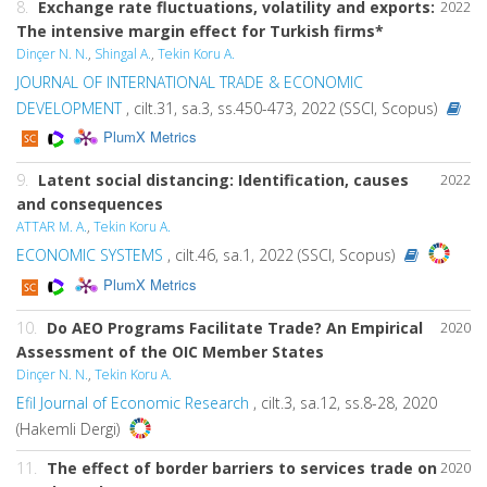
8.
Exchange rate fluctuations, volatility and exports:
2022
The intensive margin effect for Turkish firms*
Dinçer N. N.
,
Shingal A.
,
Tekin Koru A.
JOURNAL OF INTERNATIONAL TRADE & ECONOMIC
DEVELOPMENT
, cilt.31, sa.3, ss.450-473, 2022 (SSCI, Scopus)
PlumX Metrics
9.
Latent social distancing: Identification, causes
2022
and consequences
ATTAR M. A.
,
Tekin Koru A.
ECONOMIC SYSTEMS
, cilt.46, sa.1, 2022 (SSCI, Scopus)
PlumX Metrics
10.
Do AEO Programs Facilitate Trade? An Empirical
2020
Assessment of the OIC Member States
Dinçer N. N.
,
Tekin Koru A.
Efil Journal of Economic Research
, cilt.3, sa.12, ss.8-28, 2020
(Hakemli Dergi)
11.
The effect of border barriers to services trade on
2020