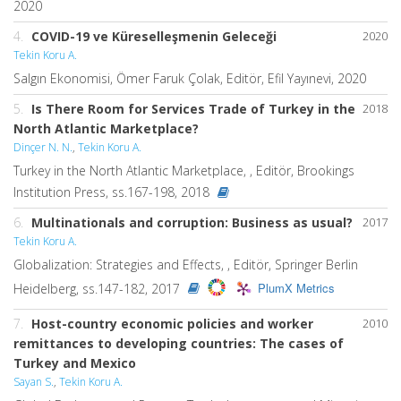
2020
4.
COVID-19 ve Küreselleşmenin Geleceği
2020
Tekin Koru A.
Salgın Ekonomisi, Ömer Faruk Çolak, Editör, Efil Yayınevi, 2020
5.
Is There Room for Services Trade of Turkey in the
2018
North Atlantic Marketplace?
Dinçer N. N.
,
Tekin Koru A.
Turkey in the North Atlantic Marketplace, , Editör, Brookings
Institution Press, ss.167-198, 2018
6.
Multinationals and corruption: Business as usual?
2017
Tekin Koru A.
Globalization: Strategies and Effects, , Editör, Springer Berlin
PlumX Metrics
Heidelberg, ss.147-182, 2017
7.
Host-country economic policies and worker
2010
remittances to developing countries: The cases of
Turkey and Mexico
Sayan S.
,
Tekin Koru A.