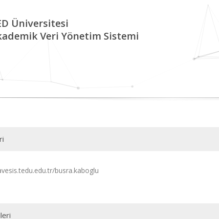
D Üniversitesi
kademik Veri Yönetim Sistemi
ri
avesis.tedu.edu.tr/busra.kaboglu
leri