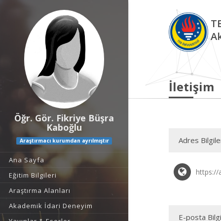
TE
A
İletişim
Öğr. Gör. Fikriye Büşra
Kaboğlu
Adres Bilgile
Araştırmacı kurumdan ayrılmıştır
Ana Sayfa
https://
Eğitim Bilgileri
Araştırma Alanları
Akademik İdari Deneyim
E-posta Bilgi