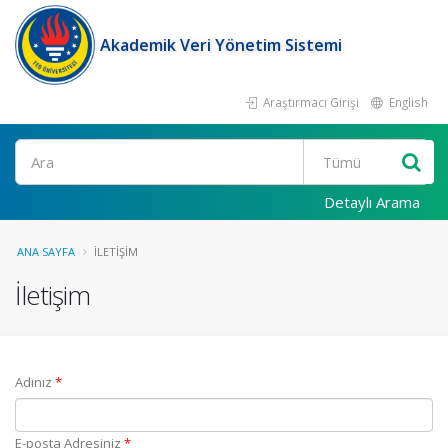
Akademik Veri Yönetim Sistemi
Araştırmacı Girişi
English
Ara
Detaylı Arama
ANA SAYFA
İLETIŞIM
İletişim
(Zorunlu alan)
Adınız
*
(Zorunlu alan)
E-posta Adresiniz
*