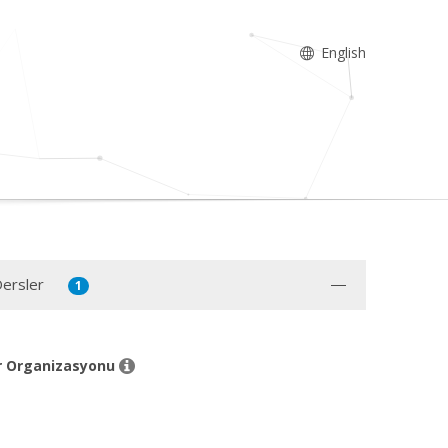
English
Dersler
1
ar Organizasyonu