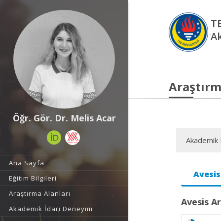
TE
A
Araştırm
Öğr. Gör. Dr. Melis Acar
Akademik F
Ana Sayfa
Avesis
Eğitim Bilgileri
Araştırma Alanları
Avesis Ar
Akademik İdari Deneyim