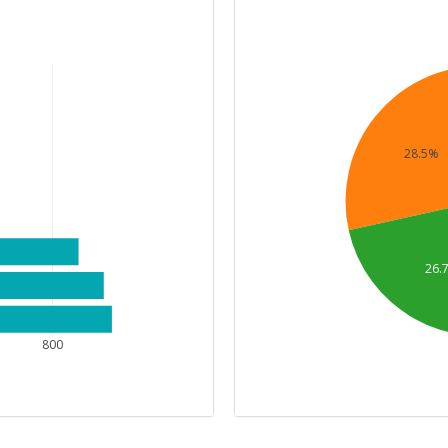
28.5%
26.
800