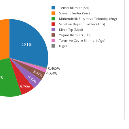
Temel Bilimler (Sci)
Sosyal Bilimler (Soc)
Mühendislik Bilişim ve Teknoloji (Eng)
Sanat ve Beşeri Bilimler (Ahci)
Klinik Tıp (Med)
Yaşam Bilimleri (Life)
Tarım ve Çevre Bilimleri (Age)
29.1%
Diğer
0.465%
3.47%
1.64%
4.43%
7%
5.79%