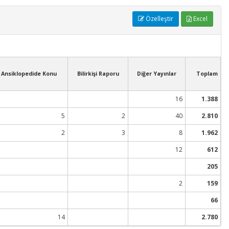
Özelleştir
Excel
Ansiklopedide Konu
Bilirkişi Raporu
Diğer Yayınlar
Toplam
16
1.388
5
2
40
2.810
2
3
8
1.962
12
612
205
2
159
66
14
2.780