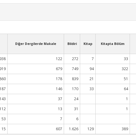
Diğer Dergilerde Makale
Bildiri
Kitap
Kitapta Bölüm
938
122
272
7
33
919
679
749
94
322
860
178
839
21
51
187
146
170
33
64
143
37
24
1
112
13
31
1
53
7
6
15
607
1.626
129
389