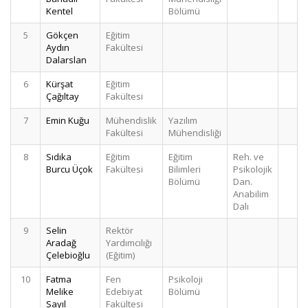
Kentel
Bölümü
5
Gökçen
Eğitim
Aydın
Fakültesi
Dalarslan
6
Kürşat
Eğitim
Çağıltay
Fakültesi
7
Emin Kuğu
Mühendislik
Yazılım
Fakültesi
Mühendisliği
8
Sıdıka
Eğitim
Eğitim
Reh. ve
Burcu Üçok
Fakültesi
Bilimleri
Psikolojik
Bölümü
Dan.
Anabilim
Dalı
9
Selin
Rektör
Aradağ
Yardımcılığı
Çelebioğlu
(Eğitim)
10
Fatma
Fen
Psikoloji
Melike
Edebiyat
Bölümü
Sayıl
Fakültesi