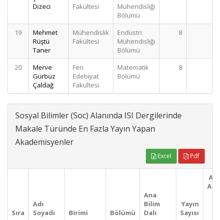
Dizeci
Fakültesi
Mühendisliği
Bölümü
19
Mehmet
Mühendislik
Endüstri
8
Rüştü
Fakültesi
Mühendisliği
Taner
Bölümü
20
Merve
Fen
Matematik
8
Gürbüz
Edebiyat
Bölümü
Çaldağ
Fakültesi
Sosyal Bilimler (Soc) Alanında ISI Dergilerinde
Makale Türünde En Fazla Yayın Yapan
Akademisyenler
Excel
Pdf
Ara
Ala
Ana
Ba
Adı
Bilim
Yayın
Sıra
Soyadı
Birimi
Bölümü
Dalı
Sayısı