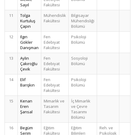
Sayıl
Fakültesi
11
Tolga
Mühendislik
Bilgisayar
2
Kurtuluş
Fakültesi
Mühendisliği
Çapın
Bölümü
12
Ilgın
Fen
Psikoloji
2
Gökler
Edebiyat
Bölümü
Danışman
Fakültesi
13
Aylin
Fen
Sosyoloji
2
Çakıroğlu
Edebiyat
Bölümü
Çevik
Fakültesi
14
Elif
Fen
Psikoloji
2
Barışkın
Edebiyat
Bölümü
Fakültesi
15
Kenan
Mimarlık ve
İç Mimarlık
2
Eren
Tasarım
ve Çevre
Şansal
Fakültesi
Tasarımı
Bölümü
16
Begüm
Eğitim
Eğitim
Reh. ve
1
Serim
Fakültesi
Bilimleri
Psikolojik