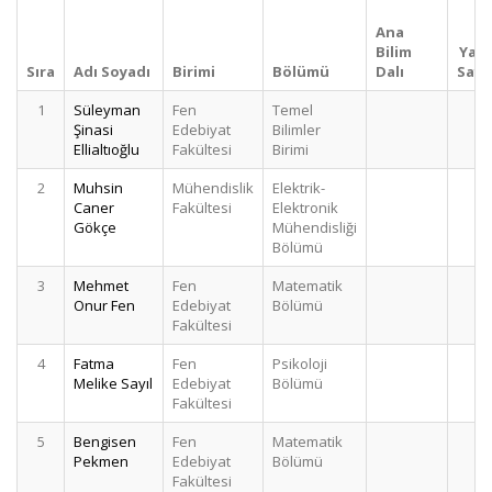
Ana
Bilim
Yayı
Sıra
Adı Soyadı
Birimi
Bölümü
Dalı
Sayıs
1
Süleyman
Fen
Temel
8
Şinasi
Edebiyat
Bilimler
Ellialtıoğlu
Fakültesi
Birimi
2
Muhsin
Mühendislik
Elektrik-
5
Caner
Fakültesi
Elektronik
Gökçe
Mühendisliği
Bölümü
3
Mehmet
Fen
Matematik
4
Onur Fen
Edebiyat
Bölümü
Fakültesi
4
Fatma
Fen
Psikoloji
3
Melike Sayıl
Edebiyat
Bölümü
Fakültesi
5
Bengisen
Fen
Matematik
2
Pekmen
Edebiyat
Bölümü
Fakültesi