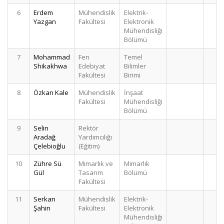
6
Erdem
Mühendislik
Elektrik-
2
Yazgan
Fakültesi
Elektronik
Mühendisliği
Bölümü
7
Mohammad
Fen
Temel
2
Shikakhwa
Edebiyat
Bilimler
Fakültesi
Birimi
8
Özkan Kale
Mühendislik
İnşaat
1
Fakültesi
Mühendisliği
Bölümü
9
Selin
Rektör
1
Aradağ
Yardımcılığı
Çelebioğlu
(Eğitim)
10
Zühre Sü
Mimarlık ve
Mimarlık
1
Gül
Tasarım
Bölümü
Fakültesi
11
Serkan
Mühendislik
Elektrik-
1
Şahin
Fakültesi
Elektronik
Mühendisliği