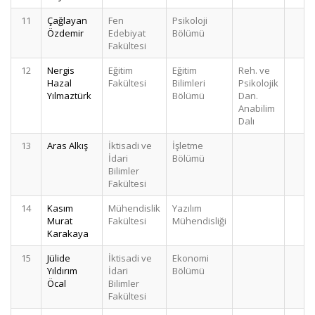
11
Çağlayan
Fen
Psikoloji
Özdemir
Edebiyat
Bölümü
Fakültesi
12
Nergis
Eğitim
Eğitim
Reh. ve
Hazal
Fakültesi
Bilimleri
Psikolojik
Yılmaztürk
Bölümü
Dan.
Anabilim
Dalı
13
Aras Alkış
İktisadi ve
İşletme
İdari
Bölümü
Bilimler
Fakültesi
14
Kasım
Mühendislik
Yazılım
Murat
Fakültesi
Mühendisliği
Karakaya
15
Jülide
İktisadi ve
Ekonomi
Yıldırım
İdari
Bölümü
Öcal
Bilimler
Fakültesi