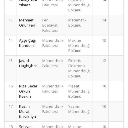
Yılmaz
Fakültesi
Mühendisliği
Bölümü
13
Mehmet
Fen
Matematik
14
Onur Fen
Edebiyat
Bölümü
Fakültesi
14
Ayşe Çağıl
Mühendislik
Makine
13
Kandemir
Fakültesi
Mühendisliği
Bölümü
15
Javad
Mühendislik
Elektrik-
12
Haghighat
Fakültesi
Elektronik
Mühendisliği
Bölümü
16
Rıza Secer
Mühendislik
İnşaat
10
Orkun
Fakültesi
Mühendisliği
Keskin
Bölümü
17
Kasım
Mühendislik
Yazılım
10
Murat
Fakültesi
Mühendisliği
Karakaya
18
Şehram
Mühendislik
Makine
10