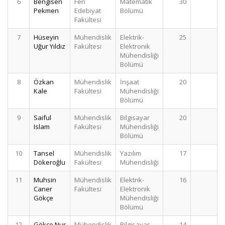
6
Bengisen
Fen
Matematik
30
Pekmen
Edebiyat
Bölümü
Fakültesi
7
Hüseyin
Mühendislik
Elektrik-
25
Uğur Yıldız
Fakültesi
Elektronik
Mühendisliği
Bölümü
8
Özkan
Mühendislik
İnşaat
20
Kale
Fakültesi
Mühendisliği
Bölümü
9
Saiful
Mühendislik
Bilgisayar
20
Islam
Fakültesi
Mühendisliği
Bölümü
10
Tansel
Mühendislik
Yazılım
17
Dökeroğlu
Fakültesi
Mühendisliği
11
Muhsin
Mühendislik
Elektrik-
16
Caner
Fakültesi
Elektronik
Gökçe
Mühendisliği
Bölümü
12
Gökçe Nur
Mühendislik
Bilgisayar
14