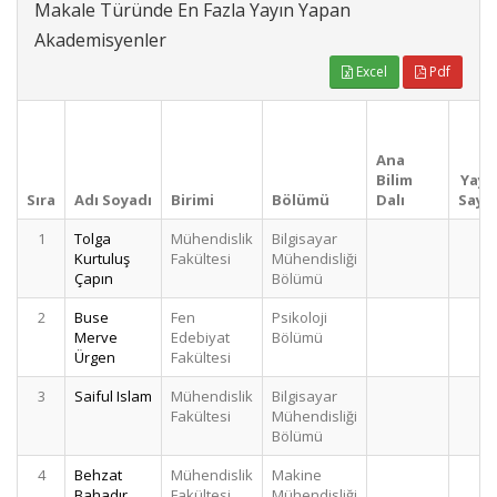
Makale Türünde En Fazla Yayın Yapan
Akademisyenler
Excel
Pdf
Ana
Bilim
Yayı
Sıra
Adı Soyadı
Birimi
Bölümü
Dalı
Sayıs
1
Tolga
Mühendislik
Bilgisayar
Kurtuluş
Fakültesi
Mühendisliği
Çapın
Bölümü
2
Buse
Fen
Psikoloji
Merve
Edebiyat
Bölümü
Ürgen
Fakültesi
3
Saiful Islam
Mühendislik
Bilgisayar
Fakültesi
Mühendisliği
Bölümü
4
Behzat
Mühendislik
Makine
Bahadır
Fakültesi
Mühendisliği