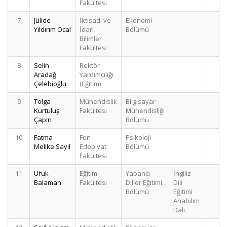
Fakültesi
7
Jülide
İktisadi ve
Ekonomi
3
Yıldırım Öcal
İdari
Bölümü
Bilimler
Fakültesi
8
Selin
Rektör
3
Aradağ
Yardımcılığı
Çelebioğlu
(Eğitim)
9
Tolga
Mühendislik
Bilgisayar
3
Kurtuluş
Fakültesi
Mühendisliği
Çapın
Bölümü
10
Fatma
Fen
Psikoloji
3
Melike Sayıl
Edebiyat
Bölümü
Fakültesi
11
Ufuk
Eğitim
Yabancı
İngiliz
3
Balaman
Fakültesi
Diller Eğitimi
Dili
Bölümü
Eğitimi
Anabilim
Dalı