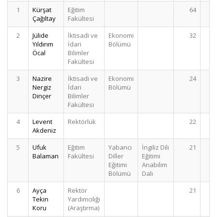
1
Kürşat
Eğitim
64
Çağıltay
Fakültesi
2
Jülide
İktisadi ve
Ekonomi
32
Yıldırım
İdari
Bölümü
Öcal
Bilimler
Fakültesi
3
Nazire
İktisadi ve
Ekonomi
24
Nergiz
İdari
Bölümü
Dinçer
Bilimler
Fakültesi
4
Levent
Rektörlük
22
Akdeniz
5
Ufuk
Eğitim
Yabancı
İngiliz Dili
21
Balaman
Fakültesi
Diller
Eğitimi
Eğitimi
Anabilim
Bölümü
Dalı
6
Ayça
Rektör
21
Tekin
Yardımcılığı
Koru
(Araştırma)