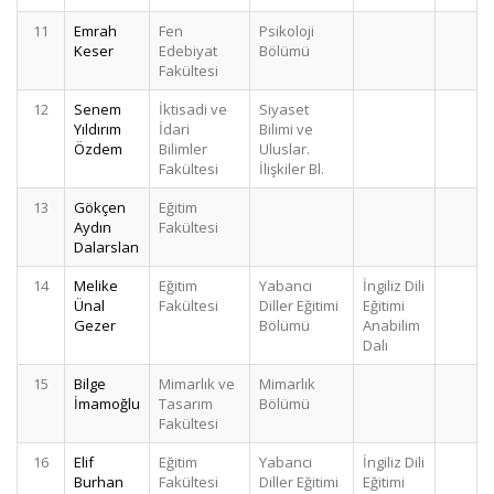
11
Emrah
Fen
Psikoloji
3
Keser
Edebiyat
Bölümü
Fakültesi
12
Senem
İktisadi ve
Siyaset
3
Yıldırım
İdari
Bilimi ve
Özdem
Bilimler
Uluslar.
Fakültesi
İlişkiler Bl.
13
Gökçen
Eğitim
2
Aydın
Fakültesi
Dalarslan
14
Melike
Eğitim
Yabancı
İngiliz Dili
2
Ünal
Fakültesi
Diller Eğitimi
Eğitimi
Gezer
Bölümü
Anabilim
Dalı
15
Bilge
Mimarlık ve
Mimarlık
2
İmamoğlu
Tasarım
Bölümü
Fakültesi
16
Elif
Eğitim
Yabancı
İngiliz Dili
2
Burhan
Fakültesi
Diller Eğitimi
Eğitimi