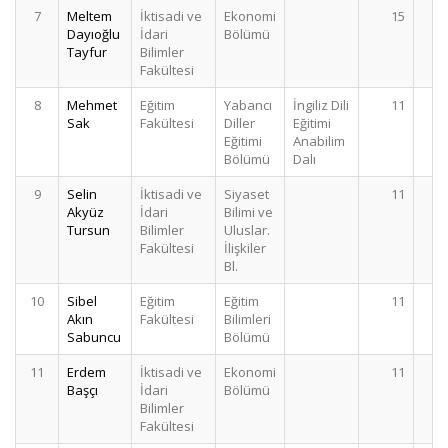
7
Meltem
İktisadi ve
Ekonomi
15
Dayıoğlu
İdari
Bölümü
Tayfur
Bilimler
Fakültesi
8
Mehmet
Eğitim
Yabancı
İngiliz Dili
11
Sak
Fakültesi
Diller
Eğitimi
Eğitimi
Anabilim
Bölümü
Dalı
9
Selin
İktisadi ve
Siyaset
11
Akyüz
İdari
Bilimi ve
Tursun
Bilimler
Uluslar.
Fakültesi
İlişkiler
Bl.
10
Sibel
Eğitim
Eğitim
11
Akın
Fakültesi
Bilimleri
Sabuncu
Bölümü
11
Erdem
İktisadi ve
Ekonomi
11
Başçı
İdari
Bölümü
Bilimler
Fakültesi