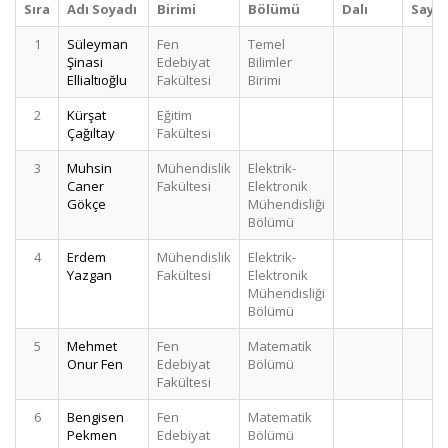
Sıra
Adı Soyadı
Birimi
Bölümü
Dalı
Sayıs
1
Süleyman
Fen
Temel
8
Şinasi
Edebiyat
Bilimler
Ellialtıoğlu
Fakültesi
Birimi
2
Kürşat
Eğitim
7
Çağıltay
Fakültesi
3
Muhsin
Mühendislik
Elektrik-
5
Caner
Fakültesi
Elektronik
Gökçe
Mühendisliği
Bölümü
4
Erdem
Mühendislik
Elektrik-
5
Yazgan
Fakültesi
Elektronik
Mühendisliği
Bölümü
5
Mehmet
Fen
Matematik
4
Onur Fen
Edebiyat
Bölümü
Fakültesi
6
Bengisen
Fen
Matematik
4
Pekmen
Edebiyat
Bölümü