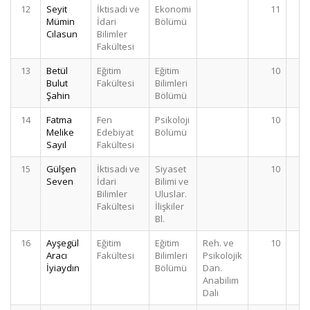
12
Seyit
İktisadi ve
Ekonomi
11
Mümin
İdari
Bölümü
Cılasun
Bilimler
Fakültesi
13
Betül
Eğitim
Eğitim
10
Bulut
Fakültesi
Bilimleri
Şahin
Bölümü
14
Fatma
Fen
Psikoloji
10
Melike
Edebiyat
Bölümü
Sayıl
Fakültesi
15
Gülşen
İktisadi ve
Siyaset
10
Seven
İdari
Bilimi ve
Bilimler
Uluslar.
Fakültesi
İlişkiler
Bl.
16
Ayşegül
Eğitim
Eğitim
Reh. ve
10
Aracı
Fakültesi
Bilimleri
Psikolojik
İyiaydın
Bölümü
Dan.
Anabilim
Dalı