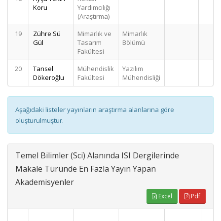
Koru
Yardımcılığı
(Araştırma)
19
Zühre Sü
Mimarlık ve
Mimarlık
1
Gül
Tasarım
Bölümü
Fakültesi
20
Tansel
Mühendislik
Yazılım
1
Dökeroğlu
Fakültesi
Mühendisliği
Aşağıdaki listeler yayınların araştırma alanlarına göre
oluşturulmuştur.
Temel Bilimler (Sci) Alanında ISI Dergilerinde
Makale Türünde En Fazla Yayın Yapan
Akademisyenler
Excel
Pdf