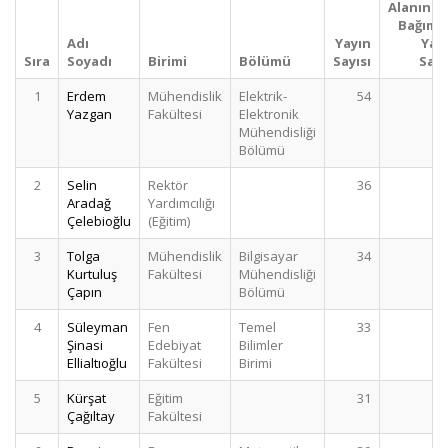
Alanınd
Bağıms
Adı
Yayın
Yay
Sıra
Soyadı
Birimi
Bölümü
Sayısı
Sayı
1
Erdem
Mühendislik
Elektrik-
54
Yazgan
Fakültesi
Elektronik
Mühendisliği
Bölümü
2
Selin
Rektör
36
Aradağ
Yardımcılığı
Çelebioğlu
(Eğitim)
3
Tolga
Mühendislik
Bilgisayar
34
Kurtuluş
Fakültesi
Mühendisliği
Çapın
Bölümü
4
Süleyman
Fen
Temel
33
Şinasi
Edebiyat
Bilimler
Ellialtıoğlu
Fakültesi
Birimi
5
Kürşat
Eğitim
31
Çağıltay
Fakültesi