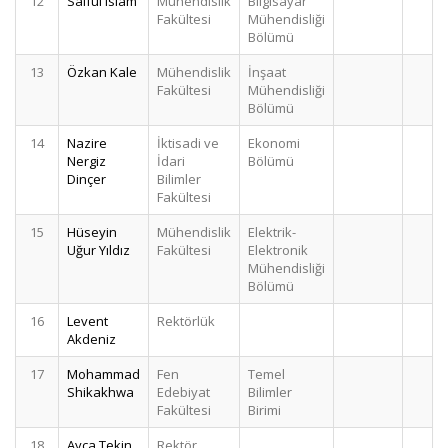
12
Saiful Islam
Mühendislik
Bilgisayar
2
Fakültesi
Mühendisliği
Bölümü
13
Özkan Kale
Mühendislik
İnşaat
2
Fakültesi
Mühendisliği
Bölümü
14
Nazire
İktisadi ve
Ekonomi
2
Nergiz
İdari
Bölümü
Dinçer
Bilimler
Fakültesi
15
Hüseyin
Mühendislik
Elektrik-
2
Uğur Yıldız
Fakültesi
Elektronik
Mühendisliği
Bölümü
16
Levent
Rektörlük
2
Akdeniz
17
Mohammad
Fen
Temel
2
Shikakhwa
Edebiyat
Bilimler
Fakültesi
Birimi
18
Ayça Tekin
Rektör
2