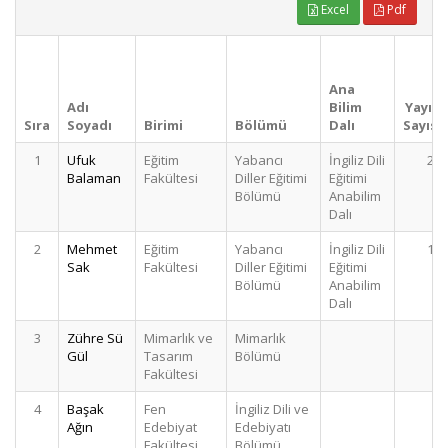
Excel
Pdf
Ana
Adı
Bilim
Yayın
Sıra
Soyadı
Birimi
Bölümü
Dalı
Sayısı
1
Ufuk
Eğitim
Yabancı
İngiliz Dili
20
Balaman
Fakültesi
Diller Eğitimi
Eğitimi
Bölümü
Anabilim
Dalı
2
Mehmet
Eğitim
Yabancı
İngiliz Dili
12
Sak
Fakültesi
Diller Eğitimi
Eğitimi
Bölümü
Anabilim
Dalı
3
Zühre Sü
Mimarlık ve
Mimarlık
8
Gül
Tasarım
Bölümü
Fakültesi
4
Başak
Fen
İngiliz Dili ve
8
Ağın
Edebiyat
Edebiyatı
Fakültesi
Bölümü