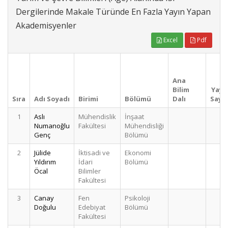
Dergilerinde Makale Türünde En Fazla Yayın Yapan
Akademisyenler
Excel
Pdf
Ana
Bilim
Yayı
Sıra
Adı Soyadı
Birimi
Bölümü
Dalı
Sayıs
1
Aslı
Mühendislik
İnşaat
Numanoğlu
Fakültesi
Mühendisliği
Genç
Bölümü
2
Jülide
İktisadi ve
Ekonomi
Yıldırım
İdari
Bölümü
Öcal
Bilimler
Fakültesi
3
Canay
Fen
Psikoloji
Doğulu
Edebiyat
Bölümü
Fakültesi