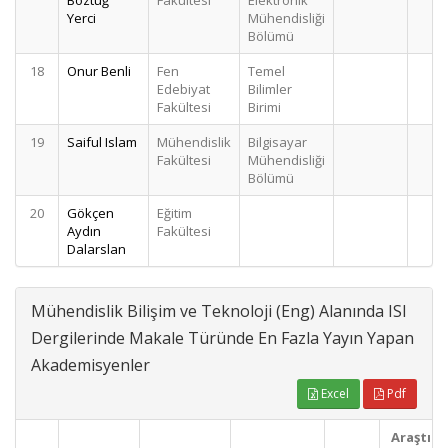
Boztuğ
Fakültesi
Elektronik
Yerci
Mühendisliği
Bölümü
18
Onur Benli
Fen
Temel
Edebiyat
Bilimler
Fakültesi
Birimi
19
Saiful Islam
Mühendislik
Bilgisayar
Fakültesi
Mühendisliği
Bölümü
20
Gökçen
Eğitim
Aydın
Fakültesi
Dalarslan
Mühendislik Bilişim ve Teknoloji (Eng) Alanında ISI
Dergilerinde Makale Türünde En Fazla Yayın Yapan
Akademisyenler
Excel
Pdf
Araştır