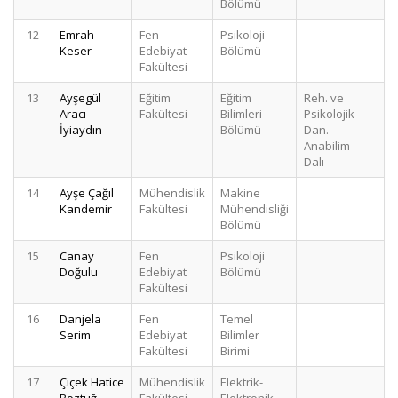
Bölümü
12
Emrah
Fen
Psikoloji
1
Keser
Edebiyat
Bölümü
Fakültesi
13
Ayşegül
Eğitim
Eğitim
Reh. ve
1
Aracı
Fakültesi
Bilimleri
Psikolojik
İyiaydın
Bölümü
Dan.
Anabilim
Dalı
14
Ayşe Çağıl
Mühendislik
Makine
1
Kandemir
Fakültesi
Mühendisliği
Bölümü
15
Canay
Fen
Psikoloji
1
Doğulu
Edebiyat
Bölümü
Fakültesi
16
Danjela
Fen
Temel
Serim
Edebiyat
Bilimler
Fakültesi
Birimi
17
Çiçek Hatice
Mühendislik
Elektrik-