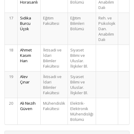
Horasanlı
Bölümü
Anabilim
Dalı
17
Sıdıka
Eğitim
Eğitim
Reh. ve
2
Burcu
Fakültesi
Bilimleri
Psikolojik
Üçok
Bölümü
Dan.
Anabilim
Dalı
18
Ahmet
İktisadi ve
Siyaset
2
Kasım
İdari
Bilimi ve
Han
Bilimler
Uluslar.
Fakültesi
İlişkiler Bl.
19
Alev
İktisadi ve
Siyaset
2
Çınar
İdari
Bilimi ve
Bilimler
Uluslar.
Fakültesi
İlişkiler Bl.
20
Ali Nezih
Mühendislik
Elektrik-
2
Güven
Fakültesi
Elektronik
Mühendisliği
Bölümü