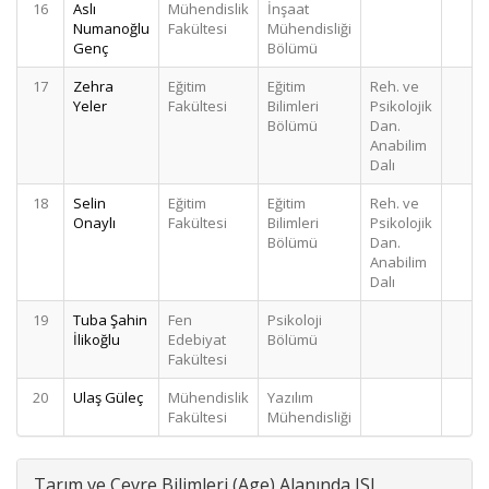
16
Aslı
Mühendislik
İnşaat
Numanoğlu
Fakültesi
Mühendisliği
Genç
Bölümü
17
Zehra
Eğitim
Eğitim
Reh. ve
Yeler
Fakültesi
Bilimleri
Psikolojik
Bölümü
Dan.
Anabilim
Dalı
18
Selin
Eğitim
Eğitim
Reh. ve
Onaylı
Fakültesi
Bilimleri
Psikolojik
Bölümü
Dan.
Anabilim
Dalı
19
Tuba Şahin
Fen
Psikoloji
İlikoğlu
Edebiyat
Bölümü
Fakültesi
20
Ulaş Güleç
Mühendislik
Yazılım
Fakültesi
Mühendisliği
Tarım ve Çevre Bilimleri (Age) Alanında ISI