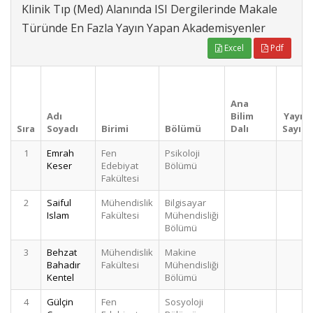
Klinik Tıp (Med) Alanında ISI Dergilerinde Makale
Türünde En Fazla Yayın Yapan Akademisyenler
Excel
Pdf
Ana
Adı
Bilim
Yayın
Sıra
Soyadı
Birimi
Bölümü
Dalı
Sayısı
1
Emrah
Fen
Psikoloji
7
Keser
Edebiyat
Bölümü
Fakültesi
2
Saiful
Mühendislik
Bilgisayar
6
Islam
Fakültesi
Mühendisliği
Bölümü
3
Behzat
Mühendislik
Makine
6
Bahadır
Fakültesi
Mühendisliği
Kentel
Bölümü
4
Gülçin
Fen
Sosyoloji
3