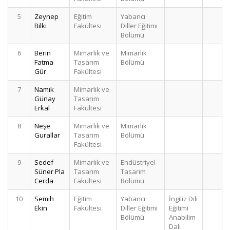
5
Zeynep
Eğitim
Yabancı
6
Bilki
Fakültesi
Diller Eğitimi
Bölümü
6
Berin
Mimarlık ve
Mimarlık
5
Fatma
Tasarım
Bölümü
Gür
Fakültesi
7
Namık
Mimarlık ve
4
Günay
Tasarım
Erkal
Fakültesi
8
Neşe
Mimarlık ve
Mimarlık
4
Gurallar
Tasarım
Bölümü
Fakültesi
9
Sedef
Mimarlık ve
Endüstriyel
4
Süner Pla
Tasarım
Tasarım
Cerda
Fakültesi
Bölümü
10
Semih
Eğitim
Yabancı
İngiliz Dili
3
Ekin
Fakültesi
Diller Eğitimi
Eğitimi
Bölümü
Anabilim
Dalı