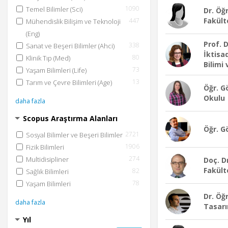
1090
Temel Bilimler (Sci)
Dr. Öğ
Fakült
447
Mühendislik Bilişim ve Teknoloji
(Eng)
Prof. 
338
Sanat ve Beşeri Bilimler (Ahci)
İktisad
80
Klinik Tıp (Med)
Bilimi 
73
Yaşam Bilimleri (Life)
13
Tarım ve Çevre Bilimleri (Age)
Öğr. Gö
Okulu
daha fazla
Scopus Araştırma Alanları
Öğr. Gö
2721
Sosyal Bilimler ve Beşeri Bilimler
1906
Fizik Bilimleri
274
Multidisipliner
Doç. D
Fakült
82
Sağlık Bilimleri
78
Yaşam Bilimleri
Dr. Öğ
daha fazla
Tasarı
Yıl