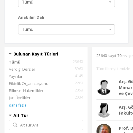
Tümü
Anabilim Dalı
Tümü
Bulunan Kayıt Türleri
23640 kayıt 79ms içe
23640
Tümü
Tüm filtreyi temizle
5960
Verdiği Dersler
4145
Yayınlar
Arş. G
2269
Etkinlik Organizasyonu
Mimarl
2058
Bilimsel Hakemlikler
ve Çev
2034
Juri Üyelikleri
daha fazla
Arş. Gö
Fakült
Alt Tür
Prof. 