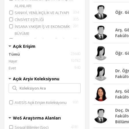
ALANLARI
Öğr. Gö
334
SANAYİ, YENİLİKÇİLİK VE ALTYAPI
305
CİNSİYET EŞİTLİĞİ
291
İNSANA YAKIŞIR İŞ VE EKONOMİK
Arş. G
BÜYÜME
Fakülte
154
SORUMLU ÜRETİM VE TÜKETİM
Açık Erişim
145
İKLİM EYLEMİ
Öğr. G
23640
91
Tümü
ERİŞİLEBİLİR VE TEMİZ ENERJİ
10782
81
Hayır
YOKSULLUĞA SON
940
77
Evet
KARASAL YAŞAM
Dr. Öğ
21
TEMİZ SU VE SIHHİ KOŞULLAR
Fakült
Açık Arşiv Koleksiyonu
16
AÇLIĞA SON
13
SUDAKİ YAŞAM
Arş. G
Fakült
931
AVESİS Açık Erişim Koleksiyonu
Doç. D
Fakült
WoS Araştırma Alanları
Bölüm
4181
Sosyal Bilimler (Soc)