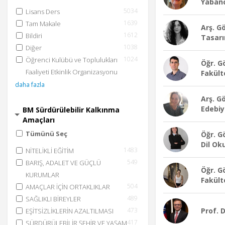
Yabanc
5034
Lisans Ders
1639
Tam Makale
Arş. G
1612
Bildiri
Tasarı
1038
Diğer
1024
Öğrenci Kulübü ve Toplulukları
Öğr. G
Faaliyeti Etkinlik Organizasyonu
Fakült
daha fazla
Arş. G
Edebiy
BM Sürdürülebilir Kalkınma
Amaçları
Tümünü Seç
Öğr. G
Dil Ok
1483
NİTELİKLİ EĞİTİM
549
BARIŞ, ADALET VE GÜÇLÜ
Öğr. G
KURUMLAR
Fakült
504
AMAÇLAR İÇİN ORTAKLIKLAR
489
SAĞLIKLI BİREYLER
473
Prof. 
EŞİTSİZLİKLERİN AZALTILMASI
417
SÜRDÜRÜLEBİLİR ŞEHİR VE YAŞAM