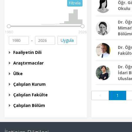
Öğr. G
Filtrele
Okulu
Dr. Öğ
Mimarl
1980
2026
Bölüm
-
Uygula
Dr. Öğ
Faaliyetin Dili
Fakült
Araştırmacılar
Dr. Öğ
İdari B
Ülke
Uluslar.
Çalışılan Kurum
Çalışılan Fakülte
<
1
Çalışılan Bölüm