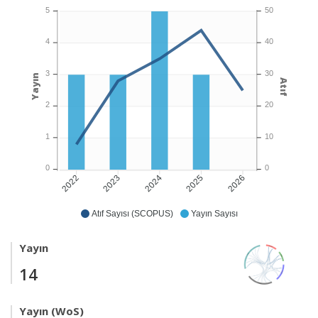
5
50
4
40
3
30
Yayın
Atıf
2
20
1
10
0
0
2023
2024
2025
2026
2022
Atıf Sayısı (SCOPUS)
Yayın Sayısı
Yayın
14
Yayın (WoS)