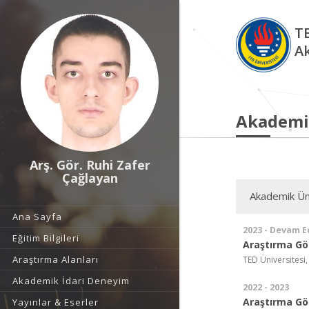
TE
A
Akademi
Arş. Gör. Ruhi Zafer
Çağlayan
Akademik Ün
Ana Sayfa
2023 - Devam E
Eğitim Bilgileri
Araştırma Gör
Araştırma Alanları
TED Üniversitesi,
Akademik İdari Deneyim
2022 - 2023
Araştırma Gör
Yayınlar & Eserler