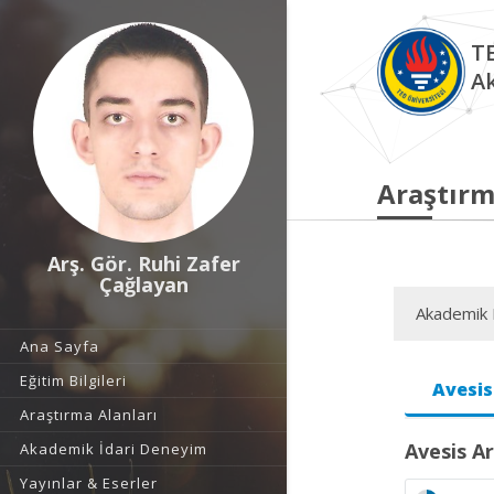
TE
A
Araştırm
Arş. Gör. Ruhi Zafer
Çağlayan
Akademik F
Ana Sayfa
Eğitim Bilgileri
Avesis
Araştırma Alanları
Avesis Ar
Akademik İdari Deneyim
Yayınlar & Eserler