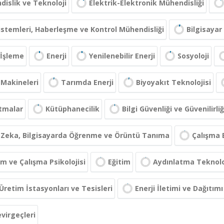
islik ve Teknoloji
Elektrik-Elektronik Mühendisliği
Sistemleri, Haberleşme ve Kontrol Mühendisliği
Bilgisayar 
 İşleme
Enerji
Yenilenebilir Enerji
Sosyoloji
 Makineleri
Tarımda Enerji
Biyoyakıt Teknolojisi
tmalar
Kütüphanecilik
Bilgi Güvenliği ve Güvenilirliğ
 Zeka, Bilgisayarda Öğrenme ve Örüntü Tanıma
Çalışma E
m ve Çalışma Psikolojisi
Eğitim
Aydınlatma Teknolo
 Üretim İstasyonları ve Tesisleri
Enerji İletimi ve Dağıtımı
virgeçleri