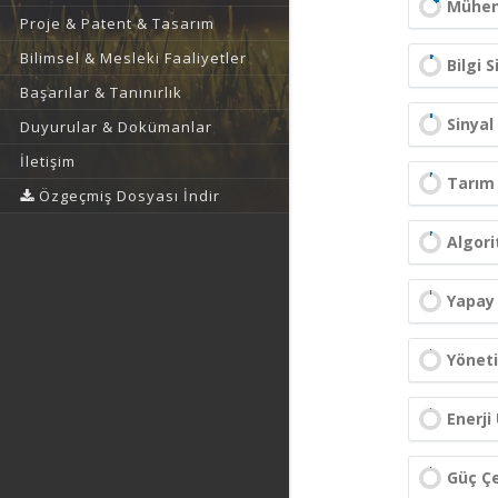
Mühend
Proje & Patent & Tasarım
Bilimsel & Mesleki Faaliyetler
Bilgi 
Başarılar & Tanınırlık
Sinyal
Duyurular & Dokümanlar
İletişim
Tarım
Özgeçmiş Dosyası İndir
Algori
Yapay
Yöneti
Enerji
Güç Çe