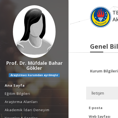
TE
A
Genel Bil
Prof. Dr. Müfdale Bahar
Gökler
Kurum Bilgileri
Araştırmacı kurumdan ayrılmıştır
Ana Sayfa
İletişim
Eğitim Bilgileri
Araştırma Alanları
E-posta
Akademik İdari Deneyim
Web Sayfası