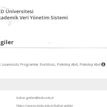
D Üniversitesi
kademik Veri Yönetim Sistemi
giler
Lisansüstü Programlar Enstitüsü, Psikoloji Abd, Psikoloji Abd
:
bahar.gokler@tedu.edu.tr
https://avesis.tedu.edu.tr/bahar.gokler