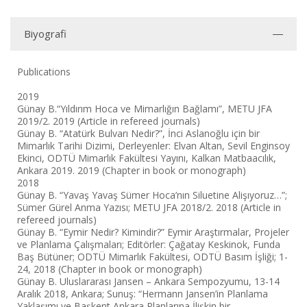
Biyografi
Publications
2019
Günay B.“Yıldırım Hoca ve Mimarlığın Bağlamı”, METU JFA
2019/2. 2019 (Article in refereed journals)
Günay B. “Atatürk Bulvarı Nedir?”, İnci Aslanoğlu için bir
Mimarlık Tarihi Dizimi, Derleyenler: Elvan Altan, Sevil Enginsoy
Ekinci, ODTÜ Mimarlık Fakültesi Yayını, Kalkan Matbaacılık,
Ankara 2019. 2019 (Chapter in book or monograph)
2018
Günay B. “Yavaş Yavaş Sümer Hoca’nın Siluetine Alişıyoruz…”;
Sümer Gürel Anma Yazısı; METU JFA 2018/2. 2018 (Article in
refereed journals)
Günay B. “Eymir Nedir? Kimindir?” Eymir Araştırmalar, Projeler
ve Planlama Çalışmaları; Editörler: Çağatay Keskinok, Funda
Baş Bütüner; ODTÜ Mimarlık Fakültesi, ODTÜ Basım İşliği; 1-
24, 2018 (Chapter in book or monograph)
Günay B. Uluslararası Jansen – Ankara Sempozyumu, 13-14
Aralık 2018, Ankara; Sunuş: “Hermann Jansen’in Planlama
Yaklaşımı ve Başkent Ankara Planlarına İlişkin bir