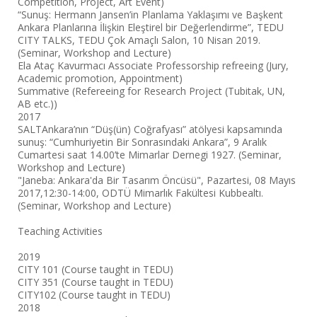
Competition, Project, Art Event)
“Sunuş: Hermann Jansen’in Planlama Yaklaşımı ve Başkent
Ankara Planlarına İlişkin Eleştirel bir Değerlendirme”, TEDU
CITY TALKS, TEDU Çok Amaçlı Salon, 10 Nisan 2019.
(Seminar, Workshop and Lecture)
Ela Ataç Kavurmacı Associate Professorship refreeing (Jury,
Academic promotion, Appointment)
Summative (Refereeing for Research Project (Tubitak, UN,
AB etc.))
2017
SALTAnkara’nın “Düş(ün) Coğrafyası” atölyesi kapsamında
sunuş: “Cumhuriyetin Bir Sonrasındaki Ankara”, 9 Aralık
Cumartesi saat 14.00’te Mimarlar Dernegi 1927. (Seminar,
Workshop and Lecture)
"Janeba: Ankara'da Bir Tasarım Öncüsü", Pazartesi, 08 Mayıs
2017,12:30-14:00, ODTÜ Mimarlık Fakültesi Kubbealtı.
(Seminar, Workshop and Lecture)
Teaching Activities
2019
CITY 101 (Course taught in TEDU)
CITY 351 (Course taught in TEDU)
CITY102 (Course taught in TEDU)
2018