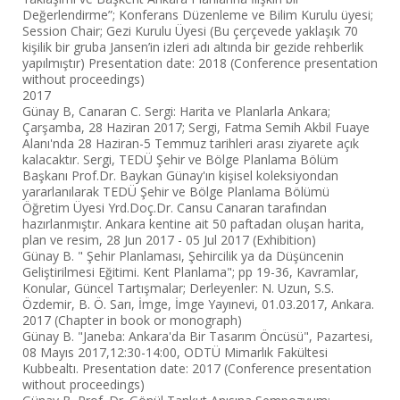
Değerlendirme”; Konferans Düzenleme ve Bilim Kurulu üyesi;
Session Chair; Gezi Kurulu Üyesi (Bu çerçevede yaklaşık 70
kişilik bir gruba Jansen’in izleri adı altında bir gezide rehberlik
yapılmıştır) Presentation date: 2018 (Conference presentation
without proceedings)
2017
Günay B, Canaran C. Sergi: Harita ve Planlarla Ankara;
Çarşamba, 28 Haziran 2017; Sergi, Fatma Semih Akbil Fuaye
Alanı'nda 28 Haziran-5 Temmuz tarihleri arası ziyarete açık
kalacaktır. Sergi, TEDÜ Şehir ve Bölge Planlama Bölüm
Başkanı Prof.Dr. Baykan Günay'ın kişisel koleksiyondan
yararlanılarak TEDÜ Şehir ve Bölge Planlama Bölümü
Öğretim Üyesi Yrd.Doç.Dr. Cansu Canaran tarafından
hazırlanmıştır. Ankara kentine ait 50 paftadan oluşan harita,
plan ve resim, 28 Jun 2017 - 05 Jul 2017 (Exhibition)
Günay B. " Şehir Planlaması, Şehircilik ya da Düşüncenin
Geliştirilmesi Eğitimi. Kent Planlama"; pp 19-36, Kavramlar,
Konular, Güncel Tartışmalar; Derleyenler: N. Uzun, S.S.
Özdemir, B. Ö. Sarı, İmge, İmge Yayınevi, 01.03.2017, Ankara.
2017 (Chapter in book or monograph)
Günay B. "Janeba: Ankara'da Bir Tasarım Öncüsü", Pazartesi,
08 Mayıs 2017,12:30-14:00, ODTÜ Mimarlık Fakültesi
Kubbealtı. Presentation date: 2017 (Conference presentation
without proceedings)