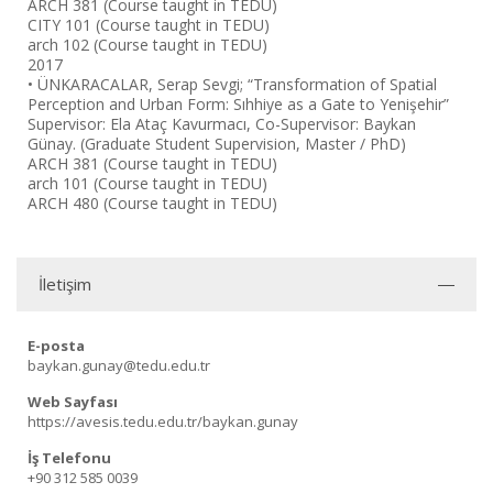
ARCH 381 (Course taught in TEDU)
CITY 101 (Course taught in TEDU)
arch 102 (Course taught in TEDU)
2017
• ÜNKARACALAR, Serap Sevgi; “Transformation of Spatial
Perception and Urban Form: Sıhhiye as a Gate to Yenişehir”
Supervisor: Ela Ataç Kavurmacı, Co-Supervisor: Baykan
Günay. (Graduate Student Supervision, Master / PhD)
ARCH 381 (Course taught in TEDU)
arch 101 (Course taught in TEDU)
ARCH 480 (Course taught in TEDU)
İletişim
E-posta
baykan.gunay@tedu.edu.tr
Web Sayfası
https://avesis.tedu.edu.tr/baykan.gunay
İş Telefonu
+90 312 585 0039