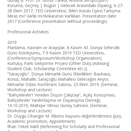
Günay B. Prof. Dr. Gönül Tankut Anısına Sempozyum;
Koruma, Geçmiş | Bugün | Gelecek Arasındaki Diyalog, 6-27-
28 Ekim 2017, TED Üniversitesi, Bilim Kurulu Üyesi;Tartışma:
Miras mı? Varlık mı?Ankara’nın Varlıkları. Presentation date:
2017 (Conference presentation without proceedings)
Professional Activities
2019
Planlama, Kavram ve Arayışlar, 8 Kasım 43. Dünya Sehircilik
Günü Kolokyumu, 7-9 Kasım 2019 TED Üniversitesi,
(Conference/Symposium/Workshop Organization)
Kurtuluş Parkı Geliştirme Projesi (Other Duty (Advising
Student Club, Scholarship Commitee etc.))
“Saraçoğlu”, Dünya Mimarlık Günü Etkinlikleri: Bauhaus,
Konut, Mahalle; Saraçoğlu Mahallesi Geleceğini Arıyor,
Mimarlar Odası Konferans Salonu, 23 Ekim 2019. (Seminar,
Workshop and Lecture)
“Bahçelievler’i Yeniden Düşün Çalıştayı”, Açılış Konuşması,
Bahçelievler Yardımlaşma ve Dayanışma Derneği,
19.10.2019, Maltepe Yılmaz Güney Sahnesi. (Seminar,
Workshop and Lecture)
Dr. Duygu Cihanger M. Riberio başvuru değerlendirmesi (Jury,
Academic promotion, Appointment)
İlhan Tekeli Vakfı (Refereeing for Scholarly and Professional