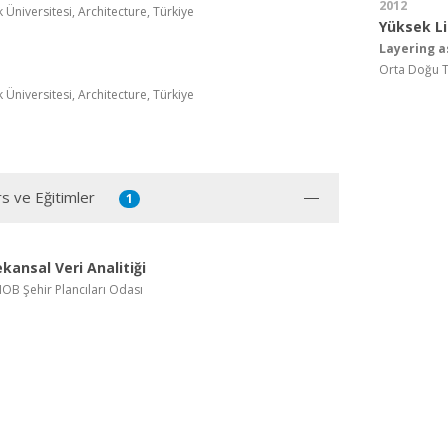
2012
Üniversitesi, Architecture, Türkiye
Yüksek L
Layering a
Orta Doğu Te
Üniversitesi, Architecture, Türkiye
rs ve Eğitimler
1
kansal Veri Analitiği
MOB Şehir Plancıları Odası