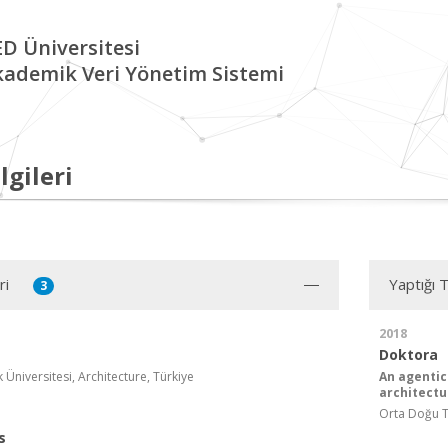
D Üniversitesi
kademik Veri Yönetim Sistemi
lgileri
ri
Yaptığı 
3
2018
Doktora
Üniversitesi, Architecture, Türkiye
An agentic
architectu
Orta Doğu Te
s