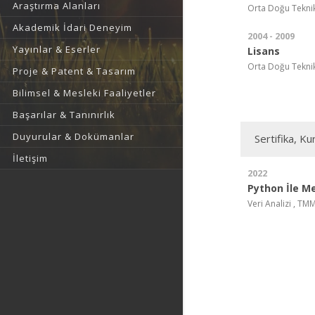
Araştırma Alanları
Orta Doğu Teknik 
Akademik İdari Deneyim
2004 - 2009
Yayınlar & Eserler
Lisans
Orta Doğu Teknik 
Proje & Patent & Tasarım
Bilimsel & Mesleki Faaliyetler
Başarılar & Tanınırlık
Duyurular & Dokümanlar
Sertifika, Ku
İletişim
2022
Python İle Me
Veri Analizi , TM