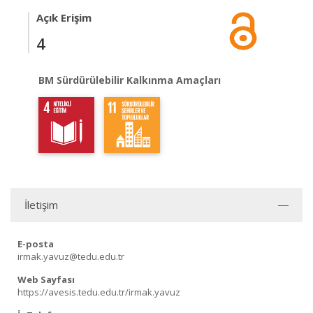
Açık Erişim
4
BM Sürdürülebilir Kalkınma Amaçları
İletişim
E-posta
irmak.yavuz@tedu.edu.tr
Web Sayfası
https://avesis.tedu.edu.tr/irmak.yavuz