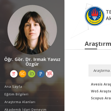
TE
A
Araştırm
Öğr. Gör. Dr. Irmak Yavuz
Özgür
Araştırma 
Avesis Araş
Ana Sayfa
WoS Araştı
Eğitim Bilgileri
Scopus Araş
Araştırma Alanları
Akademik İdari Deneyim