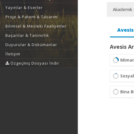
Yayınlar & Eserler
Akademik F
Proje & Patent & Tasarım
Bilimsel & Mesleki Faaliyetler
Avesis
Başarılar & Tanınırlık
Duyurular & Dokümanlar
Avesis Ar
İletişim
Mimar
Özgeçmiş Dosyası İndir
Sosyal
Bina Bi