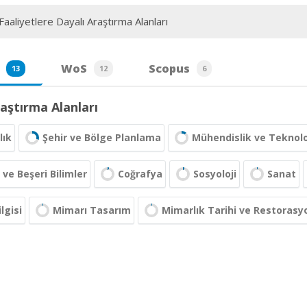
aaliyetlere Dayalı Araştırma Alanları
WoS
Scopus
13
12
6
aştırma Alanları
lık
Şehir ve Bölge Planlama
Mühendislik ve Teknolo
 ve Beşeri Bilimler
Coğrafya
Sosyoloji
Sanat
lgisi
Mimarı Tasarım
Mimarlık Tarihi ve Restorasy