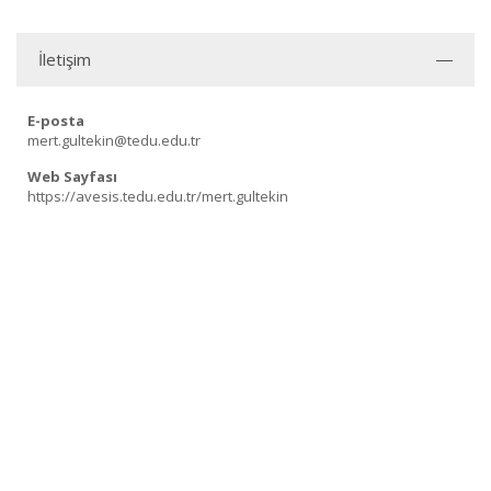
İletişim
E-posta
mert.gultekin@tedu.edu.tr
Web Sayfası
https://avesis.tedu.edu.tr/mert.gultekin