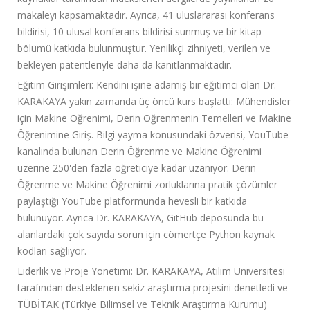
makaleyi kapsamaktadır. Ayrıca, 41 uluslararası konferans
bildirisi, 10 ulusal konferans bildirisi sunmuş ve bir kitap
bölümü katkıda bulunmuştur. Yenilikçi zihniyeti, verilen ve
bekleyen patentleriyle daha da kanıtlanmaktadır.
Eğitim Girişimleri: Kendini işine adamış bir eğitimci olan Dr.
KARAKAYA yakın zamanda üç öncü kurs başlattı: Mühendisler
için Makine Öğrenimi, Derin Öğrenmenin Temelleri ve Makine
Öğrenimine Giriş. Bilgi yayma konusundaki özverisi, YouTube
kanalında bulunan Derin Öğrenme ve Makine Öğrenimi
üzerine 250'den fazla öğreticiye kadar uzanıyor. Derin
Öğrenme ve Makine Öğrenimi zorluklarına pratik çözümler
paylaştığı YouTube platformunda hevesli bir katkıda
bulunuyor. Ayrıca Dr. KARAKAYA, GitHub deposunda bu
alanlardaki çok sayıda sorun için cömertçe Python kaynak
kodları sağlıyor.
Liderlik ve Proje Yönetimi: Dr. KARAKAYA, Atılım Üniversitesi
tarafından desteklenen sekiz araştırma projesini denetledi ve
TÜBİTAK (Türkiye Bilimsel ve Teknik Araştırma Kurumu)