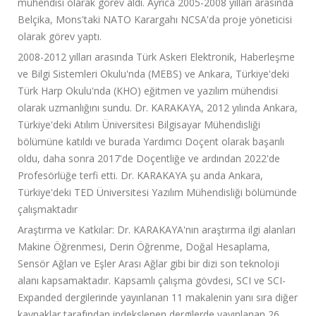
mühendisi olarak görev aldı. Ayrıca 2005-2008 yılları arasında
Belçika, Mons'taki NATO Karargahı NCSA'da proje yöneticisi
olarak görev yaptı.
2008-2012 yılları arasında Türk Askeri Elektronik, Haberleşme
ve Bilgi Sistemleri Okulu'nda (MEBS) ve Ankara, Türkiye'deki
Türk Harp Okulu'nda (KHO) eğitmen ve yazılım mühendisi
olarak uzmanlığını sundu. Dr. KARAKAYA, 2012 yılında Ankara,
Türkiye'deki Atılım Üniversitesi Bilgisayar Mühendisliği
bölümüne katıldı ve burada Yardımcı Doçent olarak başarılı
oldu, daha sonra 2017'de Doçentliğe ve ardından 2022'de
Profesörlüğe terfi etti. Dr. KARAKAYA şu anda Ankara,
Türkiye'deki TED Üniversitesi Yazılım Mühendisliği bölümünde
çalışmaktadır
Araştırma ve Katkılar: Dr. KARAKAYA'nın araştırma ilgi alanları
Makine Öğrenmesi, Derin Öğrenme, Doğal Hesaplama,
Sensör Ağları ve Eşler Arası Ağlar gibi bir dizi son teknoloji
alanı kapsamaktadır. Kapsamlı çalışma gövdesi, SCI ve SCI-
Expanded dergilerinde yayınlanan 11 makalenin yanı sıra diğer
kaynaklar tarafından indekslenen dergilerde yayınlanan 26