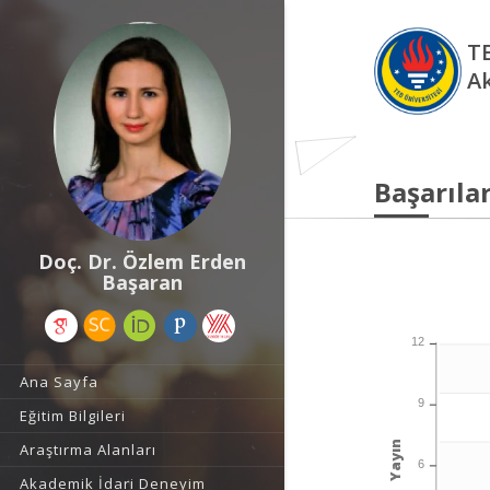
TE
A
Başarılar
Doç. Dr. Özlem Erden
Başaran
12
Ana Sayfa
9
Eğitim Bilgileri
Yayın
Araştırma Alanları
6
Akademik İdari Deneyim