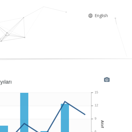
English
yıları
15
12
9
Atıf
6