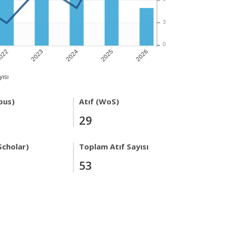
3
0
022
2023
2024
2025
2026
ısı
pus)
Atıf (WoS)
29
Scholar)
Toplam Atıf Sayısı
53