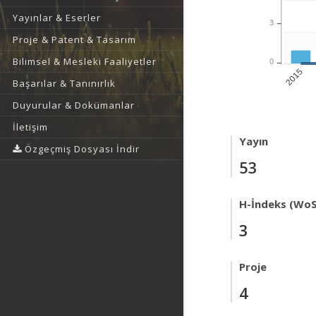
Yayınlar & Eserler
3
Proje & Patent & Tasarım
Bilimsel & Mesleki Faaliyetler
0
2015
Başarılar & Tanınırlık
Duyurular & Dokümanlar
İletişim
Yayın
Özgeçmiş Dosyası İndir
53
H-İndeks (WoS
3
Proje
4