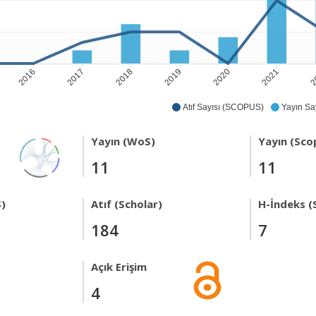
2016
2017
2018
2019
2020
2021
2
Atıf Sayısı (SCOPUS)
Yayın Say
Yayın (WoS)
Yayın (Sco
11
11
)
Atıf (Scholar)
H-İndeks (
184
7
Açık Erişim
4