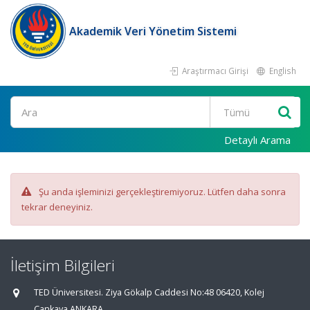
Akademik Veri Yönetim Sistemi
Araştırmacı Girişi
English
Ara
Detaylı Arama
Şu anda işleminizi gerçekleştiremiyoruz. Lütfen daha sonra
tekrar deneyiniz.
İletişim Bilgileri
TED Üniversitesi. Ziya Gökalp Caddesi No:48 06420, Kolej
Çankaya ANKARA