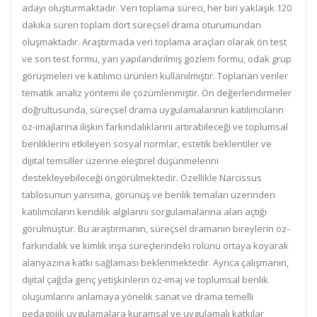
adayı oluşturmaktadır. Veri toplama süreci, her biri yaklaşık 120
dakika süren toplam dört süreçsel drama oturumundan
oluşmaktadır. Araştırmada veri toplama araçları olarak ön test
ve son test formu, yarı yapılandırılmış gözlem formu, odak grup
görüşmeleri ve katılımcı ürünleri kullanılmıştır. Toplanan veriler
tematik analiz yöntemi ile çözümlenmiştir. Ön değerlendirmeler
doğrultusunda, süreçsel drama uygulamalarının katılımcıların
öz-imajlarına ilişkin farkındalıklarını artırabileceği ve toplumsal
benliklerini etkileyen sosyal normlar, estetik beklentiler ve
dijital temsiller üzerine eleştirel düşünmelerini
destekleyebileceği öngörülmektedir. Özellikle Narcissus
tablosunun yansıma, görünüş ve benlik temaları üzerinden
katılımcıların kendilik algılarını sorgulamalarına alan açtığı
görülmüştür. Bu araştırmanın, süreçsel dramanın bireylerin öz-
farkındalık ve kimlik inşa süreçlerindeki rolünü ortaya koyarak
alanyazına katkı sağlaması beklenmektedir. Ayrıca çalışmanın,
dijital çağda genç yetişkinlerin öz-imaj ve toplumsal benlik
oluşumlarını anlamaya yönelik sanat ve drama temelli
pedagojik uygulamalara kuramsal ve uygulamalı katkılar