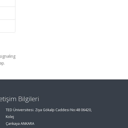
ignaling
ap.
letişim Bilgileri
TED Üniversitesi. Ziya Gökalp Caddesi No:48 06420,
Kolej
Çankaya ANKARA