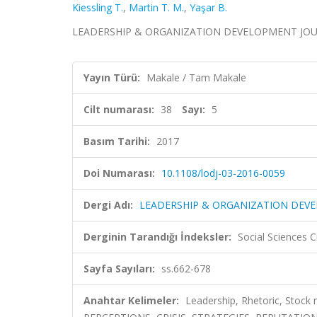
Kiessling T.
,
Martin T. M.
,
Yaşar B.
LEADERSHIP & ORGANIZATION DEVELOPMENT JOURNAL, 
Yayın Türü:
Makale / Tam Makale
Cilt numarası:
38
Sayı:
5
Basım Tarihi:
2017
Doi Numarası:
10.1108/lodj-03-2016-0059
Dergi Adı:
LEADERSHIP & ORGANIZATION DEV
Derginin Tarandığı İndeksler:
Social Sciences C
Sayfa Sayıları:
ss.662-678
Anahtar Kelimeler:
Leadership, Rhetoric, Sto