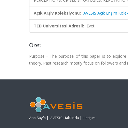
PERCEPTIONS, CRISIS, STRATEGIES, REPUTATION
Açık Arşiv Koleksiyonu:
AVESİS Açık Erişim Kole
TED Üniversitesi Adresli:
Evet
Özet
Purpose - The purpose of this paper is to explore t
theory. Past research mostly focus on followers and n
Ana Sayfa
|
AVESİS Hakkında
|
İletişim