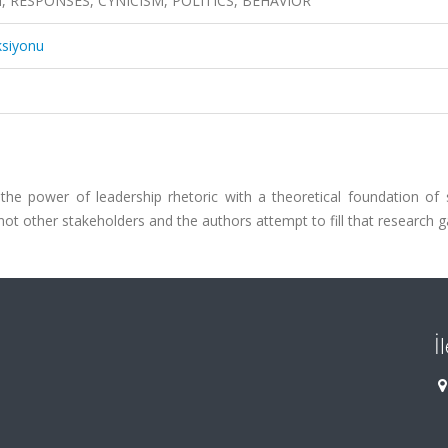
, RESPONSES, CYNICISM, POLITICS, BEHAVIOR
ksiyonu
he power of leadership rhetoric with a theoretical foundation of s
ot other stakeholders and the authors attempt to fill that research g
İ