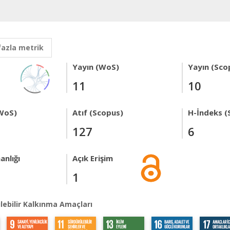
fazla metrik
Yayın (WoS)
Yayın (Sco
11
10
WoS)
Atıf (Scopus)
H-İndeks (
127
6
anlığı
Açık Erişim
1
lebilir Kalkınma Amaçları