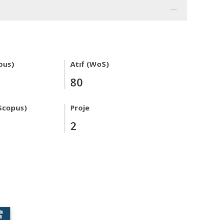
pus)
Atıf (WoS)
80
Scopus)
Proje
2