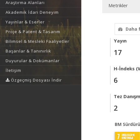
Araştırma Alanları
Metrikler
Akademik İdari Deneyim
Yayınlar & Eserler
Daha 
Proje & Patent & Tasarım
Yayın
Bilimsel & Mesleki Faaliyetler
17
Başarılar & Tanınırlık
Duyurular & Dokümanlar
H-İndeks (
İletişim
6
Özgeçmiş Dosyası İndir
Tez Danışm
2
BM Sürdürü