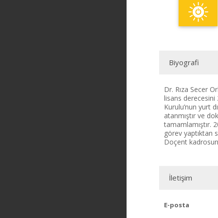
Biyografi
Dr. Rıza Secer O
lisans derecesini
Kurulu’nun yurt d
atanmıştır ve dok
tamamlamıştır. 2
görev yaptıktan 
Doçent kadrosuna
İletişim
E-posta