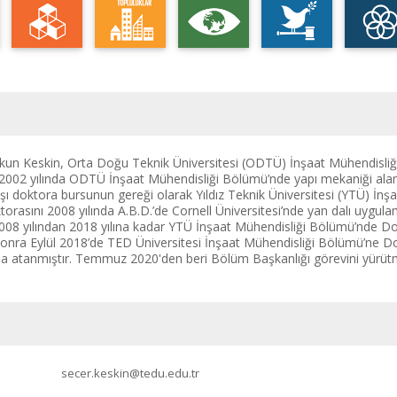
rkun Keskin, Orta Doğu Teknik Üniversitesi (ODTÜ) İnşaat Mühendisli
 2002 yılında ODTÜ İnşaat Mühendisliği Bölümü’nde yapı mekaniği alan
ışı doktora bursunun gereği olarak Yıldız Teknik Üniversitesi (YTÜ) İn
torasını 2008 yılında A.B.D.’de Cornell Üniversitesi’nde yan dalı uygu
008 yılından 2018 yılına kadar YTÜ İnşaat Mühendisliği Bölümü’nde Do
sonra Eylül 2018’de TED Üniversitesi İnşaat Mühendisliği Bölümü’ne Do
 atanmıştır. Temmuz 2020'den beri Bölüm Başkanlığı görevini yürütm
secer.keskin@tedu.edu.tr