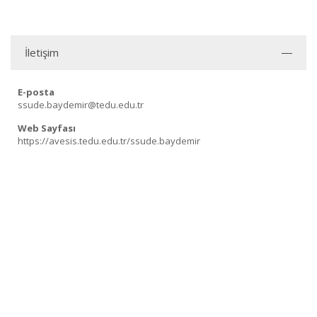
İletişim
E-posta
ssude.baydemir@tedu.edu.tr
Web Sayfası
https://avesis.tedu.edu.tr/ssude.baydemir