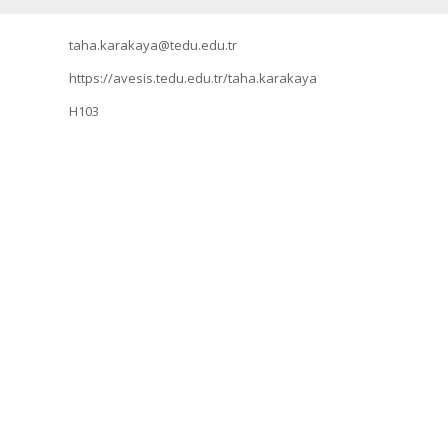
taha.karakaya@tedu.edu.tr
https://avesis.tedu.edu.tr/taha.karakaya
H103