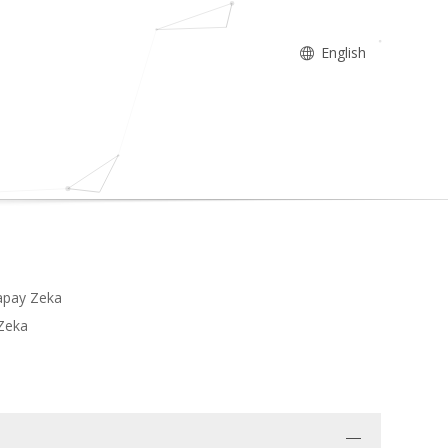
English
Yapay Zeka
 Zeka
i