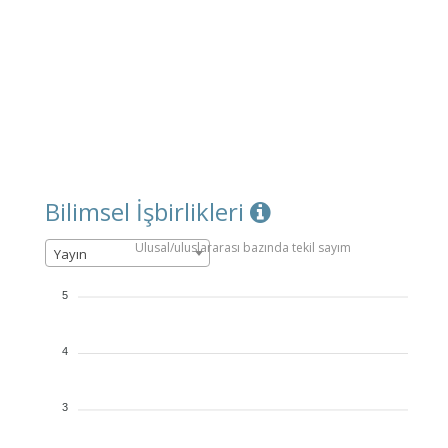
Bilimsel İşbirlikleri
Ulusal/uluslararası bazında tekil sayım
Yayın
5
4
3