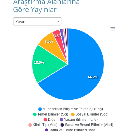
Araştırma Alanlarına
Göre Yayınlar
Yayın
3.5%
8.5%
18.0%
66.2%
Mühendislik Bilişim ve Teknoloji (Eng)
Temel Bilimler (Sci)
Sosyal Bilimler (Soc)
Diğer
Yaşam Bilimleri (Life)
Klinik Tıp (Med)
Sanat ve Beşeri Bilimler (Ahci)
Tarım ve Çevre Bilimleri (Age)