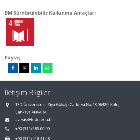
BM Sürdürülebilir Kalkınma Amaçları
Paylaş
İletişim Bilgileri
TED Üniversitesi. Ziya Gökalp Caddesi No:48 06420, Kolej
Çankaya ANKARA
avesis@tedu.edu.tr
+90 (312) 585 00 00
+90 (312) 418 41 48