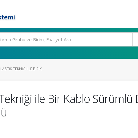
stemi
STIK TEKNIĞI ILE BIR K...
 Tekniği ile Bir Kablo Sürümlü
lü