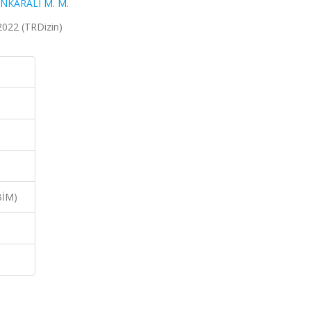
NKARALI M. M.
 2022 (TRDizin)
BİM)