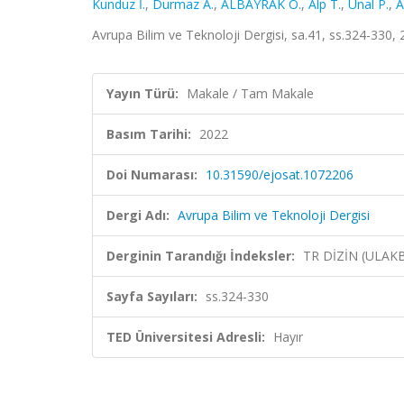
Kunduz İ.
,
Durmaz A.
,
ALBAYRAK Ö.
,
Alp T.
,
Ünal P.
,
A
Avrupa Bilim ve Teknoloji Dergisi, sa.41, ss.324-330,
Yayın Türü:
Makale / Tam Makale
Basım Tarihi:
2022
Doi Numarası:
10.31590/ejosat.1072206
Dergi Adı:
Avrupa Bilim ve Teknoloji Dergisi
Derginin Tarandığı İndeksler:
TR DİZİN (ULAK
Sayfa Sayıları:
ss.324-330
TED Üniversitesi Adresli:
Hayır