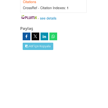
Citations
CrossRef - Citation Indexes:
1
-
see details
Paylaş
Atıf İçin Kopyala