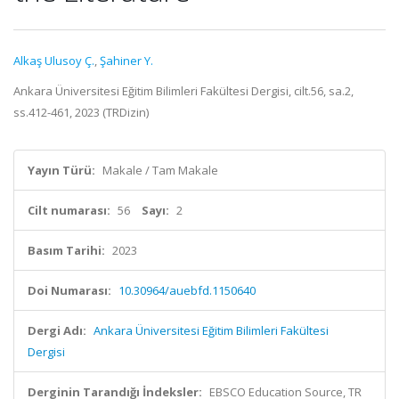
Alkaş Ulusoy Ç.
,
Şahiner Y.
Ankara Üniversitesi Eğitim Bilimleri Fakültesi Dergisi, cilt.56, sa.2,
ss.412-461, 2023 (TRDizin)
Yayın Türü:
Makale / Tam Makale
Cilt numarası:
56
Sayı:
2
Basım Tarihi:
2023
Doi Numarası:
10.30964/auebfd.1150640
Dergi Adı:
Ankara Üniversitesi Eğitim Bilimleri Fakültesi
Dergisi
Derginin Tarandığı İndeksler:
EBSCO Education Source, TR