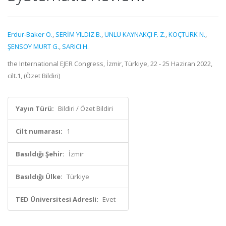
Erdur-Baker Ö.
,
SERİM YILDIZ B.
,
ÜNLÜ KAYNAKÇI F. Z.
,
KOÇTÜRK N.
,
ŞENSOY MURT G.
,
SARICI H.
the International EJER Congress, İzmir, Türkiye, 22 - 25 Haziran 2022,
cilt.1, (Özet Bildiri)
Yayın Türü:
Bildiri / Özet Bildiri
Cilt numarası:
1
Basıldığı Şehir:
İzmir
Basıldığı Ülke:
Türkiye
TED Üniversitesi Adresli:
Evet