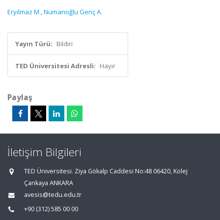
Eryılmaz M.
,
Numanoğlu Genç A.
Yayın Türü:
Bildiri
TED Üniversitesi Adresli:
Hayır
Paylaş
İletişim Bilgileri
TED Üniversitesi. Ziya Gökalp Caddesi No:48 06420, Kolej
Çankaya ANKARA
avesis@tedu.edu.tr
+90 (312) 585 00 00