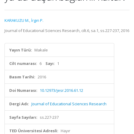
KARAKUZU M.
,
İrgın P.
Journal of Educational Sciences Research, cilt.6, sa.1, ss.227-237, 2016
Yayın Türü:
Makale
Cilt numarası:
6
Sayı:
1
Basım Tarihi:
2016
Doi Numarası:
10.12973/jesr.2016.61.12
Dergi Adı:
Journal of Educational Sciences Research
Sayfa Sayıları:
ss.227-237
TED Üniversitesi Adresli:
Hayır