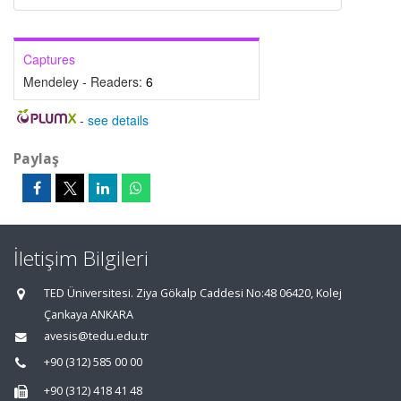
Captures
Mendeley - Readers:
6
-
see details
Paylaş
İletişim Bilgileri
TED Üniversitesi. Ziya Gökalp Caddesi No:48 06420, Kolej
Çankaya ANKARA
avesis@tedu.edu.tr
+90 (312) 585 00 00
+90 (312) 418 41 48