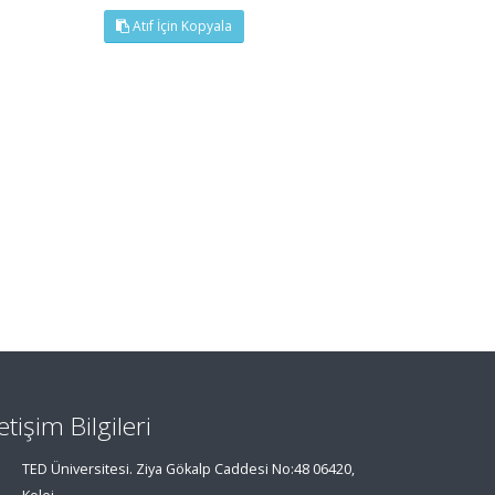
Atıf İçin Kopyala
letişim Bilgileri
TED Üniversitesi. Ziya Gökalp Caddesi No:48 06420,