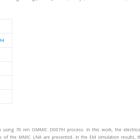
44
 using 70 nm OMMIC D007IH process. In this work, the electrica
s of the MMIC LNA are presented. In the EM simulation results, t