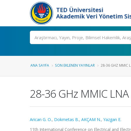
TED Üniversitesi
Akademik Veri Yönetim Si
Ara
ANA SAYFA
SON EKLENEN YAYINLAR
28-36 GHZ MMIC LN
28-36 GHz MMIC LNA De
Arican G. O.
,
Dokmetas B.
,
AKÇAM N.
,
Yazgan E.
11th International Conference on Electrical and Elect