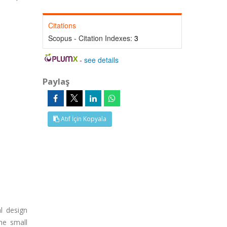
Citations
Scopus - Citation Indexes:
3
-
see details
Paylaş
Atıf İçin Kopyala
l design
he small