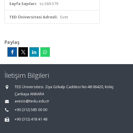
Sayfa Sayıları:
ss.569-579
TED Üniversitesi Adresli:
Evet
Paylaş
İletişim Bilgileri
TED Üniversitesi. Ziya Gökalp Caddesi No:48 06420, Kolej
Çankaya ANKARA
avesis@tedu.edu.tr
+90 (312) 585 00 00
+90 (312) 418 41 48