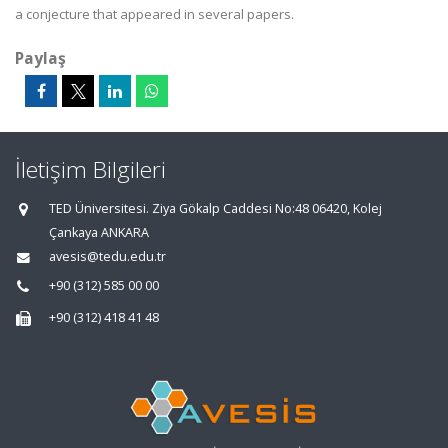
a conjecture that appeared in several papers.
Paylaş
İletişim Bilgileri
TED Üniversitesi. Ziya Gökalp Caddesi No:48 06420, Kolej
Çankaya ANKARA
avesis@tedu.edu.tr
+90 (312) 585 00 00
+90 (312) 418 41 48