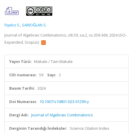
Fişekci S.
,
SARIOĞLAN S.
Journal of Algebraic Combinatorics, cilt.59, sa.2, ss.359-369, 2024 (SCI-
Expanded, Scopus)
Yayın Türü:
Makale / Tam Makale
Cilt numarası:
59
Sayı:
2
Basım Tarihi:
2024
Doi Numarası:
10.1007/s10801-023-01290-y
Dergi Adı:
Journal of Algebraic Combinatorics
Derginin Tarandığı İndeksler:
Science Citation Index