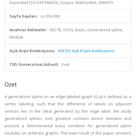
Expanded (SCI-EXPANDED), Scopus, MathSciNet, zbMATH
Sayfa Sayıları:
ss.359-369
Anahtar Kelimeler:
05C78, 15A15, Basis, Generalized spline,
Module
Açık Arşiv Koleksiyonu:
AVESİS Açık Erişim Koleksiyonu
TED Üniversitesi Adresli:
Evet
Özet
A generalized spline on an edge-labeled graph (G,α) is defined as a
vertex labeling, such that the difference of labels on adjacent
vertices lies in the ideal generated by the edge label. We study
generalized splines over greatest common divisor domains and
present a determinantal basis condition for generalized spline
modules on arbitrary graphs. The main result of the paper answers