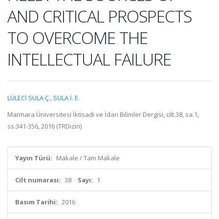
AND CRITICAL PROSPECTS
TO OVERCOME THE
INTELLECTUAL FAILURE
LÜLECİ SULA Ç.
,
SULA İ. E.
Marmara Üniversitesi İktisadi ve İdari Bilimler Dergisi, cilt.38, sa.1,
ss.341-356, 2016 (TRDizin)
Yayın Türü:
Makale / Tam Makale
Cilt numarası:
38
Sayı:
1
Basım Tarihi:
2016