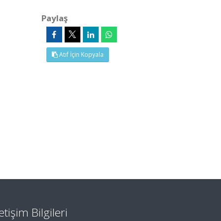
Paylaş
Atıf İçin Kopyala
letişim Bilgileri