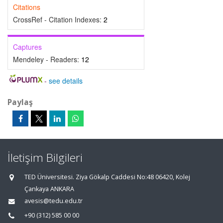
Citations
CrossRef - Citation Indexes:
2
Captures
Mendeley - Readers:
12
-
see details
Paylaş
İletişim Bilgileri
TED Üniversitesi. Ziya Gökalp Caddesi No:48 06420, Kolej
Çankaya ANKARA
avesis@tedu.edu.tr
+90 (312) 585 00 00