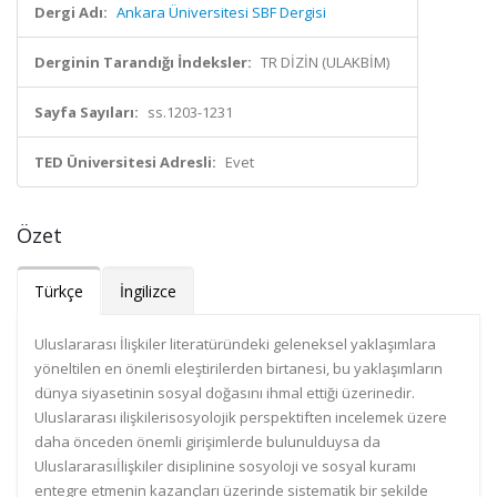
Dergi Adı:
Ankara Üniversitesi SBF Dergisi
Derginin Tarandığı İndeksler:
TR DİZİN (ULAKBİM)
Sayfa Sayıları:
ss.1203-1231
TED Üniversitesi Adresli:
Evet
Özet
Türkçe
İngilizce
Uluslararası İlişkiler literatüründeki geleneksel yaklaşımlara
yöneltilen en önemli eleştirilerden birtanesi, bu yaklaşımların
dünya siyasetinin sosyal doğasını ihmal ettiği üzerinedir.
Uluslararası ilişkilerisosyolojik perspektiften incelemek üzere
daha önceden önemli girişimlerde bulunulduysa da
Uluslararasıİlişkiler disiplinine sosyoloji ve sosyal kuramı
entegre etmenin kazançları üzerinde sistematik bir şekilde