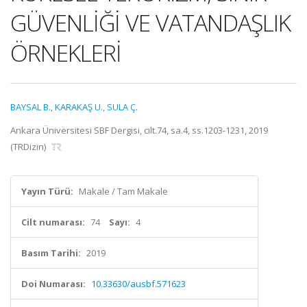
GÜVENLİĞİ VE VATANDAŞLIK
ÖRNEKLERİ
BAYSAL B.
,
KARAKAŞ U.
,
SULA Ç.
Ankara Üniversitesi SBF Dergisi, cilt.74, sa.4, ss.1203-1231, 2019
(TRDizin)
Yayın Türü:
Makale / Tam Makale
Cilt numarası:
74
Sayı:
4
Basım Tarihi:
2019
Doi Numarası:
10.33630/ausbf.571623