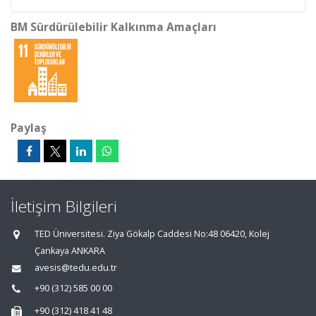
BM Sürdürülebilir Kalkınma Amaçları
Paylaş
İletişim Bilgileri
TED Üniversitesi. Ziya Gökalp Caddesi No:48 06420, Kolej
Çankaya ANKARA
avesis@tedu.edu.tr
+90 (312) 585 00 00
+90 (312) 418 41 48