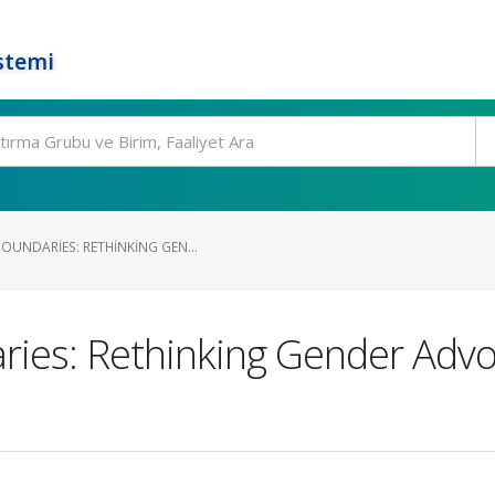
stemi
OUNDARIES: RETHINKING GEN...
ies: Rethinking Gender Advoc