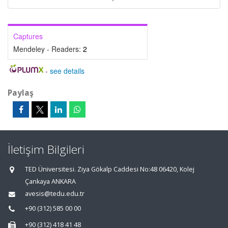
Captures
Mendeley - Readers:
2
-
see details
Paylaş
İletişim Bilgileri
TED Üniversitesi. Ziya Gökalp Caddesi No:48 06420, Kolej
Çankaya ANKARA
avesis@tedu.edu.tr
+90 (312) 585 00 00
+90 (312) 418 41 48