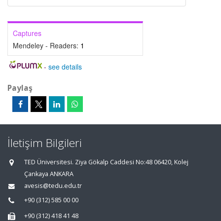
Captures
Mendeley - Readers:
1
-
see details
Paylaş
İletişim Bilgileri
TED Üniversitesi. Ziya Gökalp Caddesi No:48 06420, Kolej
Çankaya ANKARA
avesis@tedu.edu.tr
+90 (312) 585 00 00
+90 (312) 418 41 48