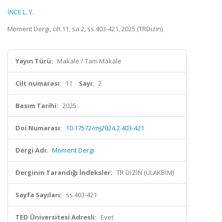
İNCE L. Y.
Moment Dergi, cilt.11, sa.2, ss.403-421, 2025 (TRDizin)
Yayın Türü:
Makale / Tam Makale
Cilt numarası:
11
Sayı:
2
Basım Tarihi:
2025
Doi Numarası:
10.17572/mj2024.2.403-421
Dergi Adı:
Moment Dergi
Derginin Tarandığı İndeksler:
TR DİZİN (ULAKBİM)
Sayfa Sayıları:
ss.403-421
TED Üniversitesi Adresli:
Evet