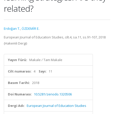
related?
Erdoğan T.
,
ÖZDEMİR E.
European Journal of Education Studies, cilt.4, sa.11, ss.91-107, 2018
(Hakemli Dergi)
Yayın Türü:
Makale / Tam Makale
Cilt numarası:
4
Sayı:
11
Basım Tarihi:
2018
Doi Numarası:
10.5281/zenodo.1320506
Dergi Adı:
European Journal of Education Studies