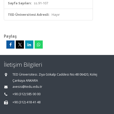
Sayfa Sayıları:
ss.91-107
TED Üniversitesi Adresli:
Hayır
Paylaş
İletişim Bilgileri
TED Üniversitesi. Ziya Gökalp Caddesi No:48 06420, Kolej
Çankaya ANKARA
avesis@tedu.edu.tr
+90 (312) 585 00 00
+90 (312) 418 41 48