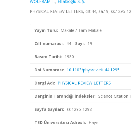
WOLFRAM T.
,
Ellialtıoğlu S. Ş.
PHYSICAL REVIEW LETTERS, cilt.44, sa.19, ss.1295-1
Yayın Türü:
Makale / Tam Makale
Cilt numarası:
44
Sayı:
19
Basım Tarihi:
1980
Doi Numarası:
10.1103/physrevlett.44.1295
Dergi Adı:
PHYSICAL REVIEW LETTERS
Derginin Tarandığı İndeksler:
Science Citation
Sayfa Sayıları:
ss.1295-1298
TED Üniversitesi Adresli:
Hayır