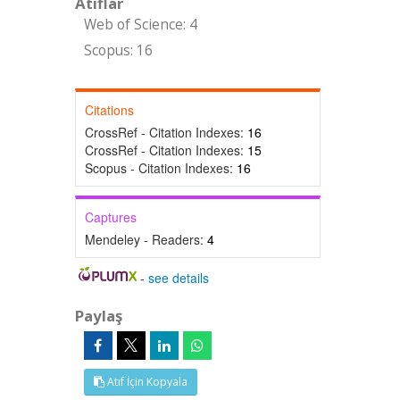
Atıflar
Web of Science: 4
Scopus: 16
Citations
CrossRef - Citation Indexes:
16
CrossRef - Citation Indexes:
15
Scopus - Citation Indexes:
16
Captures
Mendeley - Readers:
4
-
see details
Paylaş
Atıf İçin Kopyala