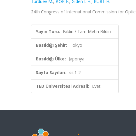
Turduev M.
,
BOR E.
,
Giden I. H.
,
KURT H.
24th Congress of International Commission for Optics
Yayın Türü:
Bildiri / Tam Metin Bildiri
Basıldığı Şehir:
Tokyo
Basıldığı Ülke:
Japonya
Sayfa Sayıları:
ss.1-2
TED Üniversitesi Adresli:
Evet