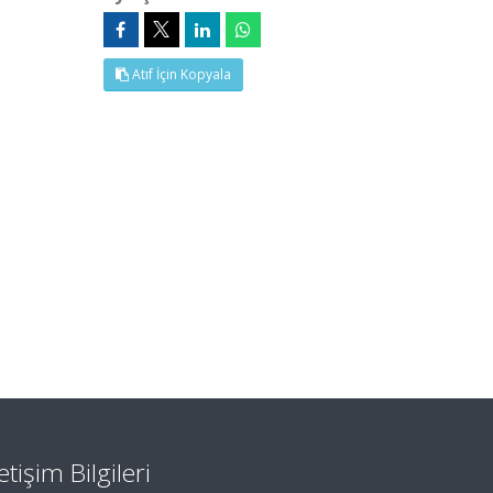
Atıf İçin Kopyala
letişim Bilgileri