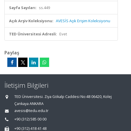
Sayfa Sayıları:
ss.449
Açık Arşiv Koleksiyonu:
AVESİS Açık Erişim Koleksiyonu
TED Üniversitesi Adresli:
Evet
Paylaş
İletişim Bilgileri
TED Üniversitesi. Ziya Gökalp Caddesi No:48 06420, Kolej
Çankaya ANKARA
avesis@tedu.edu.tr
+90 (312) 585 00 00
+90 (312) 418 41 48